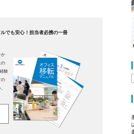
アルでも安心！担当者必携の一冊
』
ンか
社の
ト経験
方の
い。