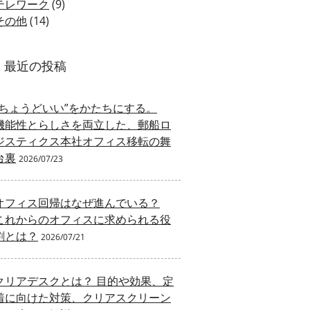
テレワーク
(9)
その他
(14)
最近の投稿
“ちょうどいい”をかたちにする。
機能性とらしさを両立した、郵船ロ
ジスティクス本社オフィス移転の舞
台裏
2026/07/23
オフィス回帰はなぜ進んでいる？
これからのオフィスに求められる役
割とは？
2026/07/21
クリアデスクとは？ 目的や効果、定
着に向けた対策、クリアスクリーン