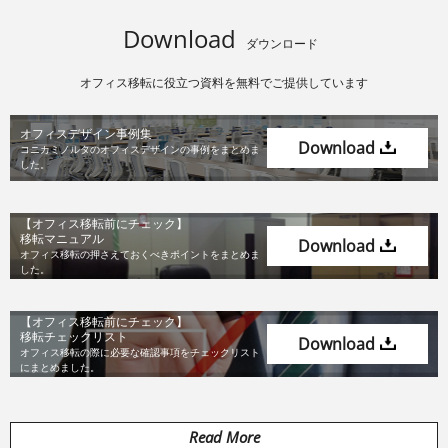
Download
ダウンロード
オフィス移転に役立つ資料を無料でご提供しています
オフィスデザイン事例集
Download
コニカミノルタのオフィスデザインの
事例をまとめま
した。
【オフィス移転前にチェック】
移転マニュアル
Download
オフィス移転の押さえておくべき
ポイントをまとめま
した。
【オフィス移転前にチェック】
移転チェックリスト
Download
オフィス移転の際に必要な確認事項を
チェックリスト
にまとめました。
Read More