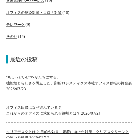
文書管理/ペーパーレス
(19)
オフィスの感染対策・コロナ対策
(10)
テレワーク
(9)
その他
(14)
最近の投稿
“ちょうどいい”をかたちにする。
機能性とらしさを両立した、郵船ロジスティクス本社オフィス移転の舞台裏
2026/07/23
オフィス回帰はなぜ進んでいる？
これからのオフィスに求められる役割とは？
2026/07/21
クリアデスクとは？ 目的や効果、定着に向けた対策、クリアスクリーンと
の違いを解説
2026/05/12