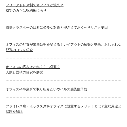
フリーアドレス制でオフィスが混乱？
成功のカギは収納術にあり
職場クラスターの回避に必要な対策と押さえておくべきリスク要因
オフィスの配置が業務効率を変える！レイアウトの種類と効果、おしゃれな
配置のコツを紹介
オフィスの広さはどれくらい必要？
人数と面積の目安を解説
オフィスや事業所で取り組みたいウイルス感染症予防
ファミレス席・ボックス席をオフィスに設置するメリットとは？主な用途と
課題を解説