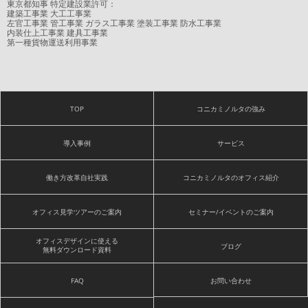
東京都知事 特定建設業許可：
建築工事業 大工工事業
左官工事業 管工事業 ガラス工事業 塗装工事業 防水工事業
内装仕上工事業 建具工事業
第一種貨物運送利用事業
TOP
コニカミノルタの強み
導入事例
サービス
働き方改革自社実践
コニカミノルタのオフィス紹介
オフィス見学ツアーのご案内
セミナー/イベントのご案内
オフィスデザインに使える
ブログ
無料ダウンロード資料
FAQ
お問い合わせ