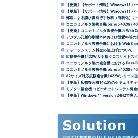
【更新】【サポート情報】Windows11 
【更新】【サポート情報】Windows11 
郵送による請求書発⾏⼿数料（有料化）に
コニカミノルタ製複合機 bizhub 4020i /
【更新】コニカミノルタ製複合機の Web Co
デジタル孔版印刷機本体および設置料等の
コニカミノルタ製複合機における Web Conn
チャージシステム料金の値上げについて
広幅複合機1422W 反射型クロスサイト
コニカミノルタ製の複合機における Pass-
コニカミノルタ製複合機 bizhub 4020i 
A2サイズ対応広幅複合機1422Wシリーズ
【更新】広幅複合機1422Wのセキュリテ
モノクロ複合機 コピーキットシステム料
【更新】Windows 11 version 24