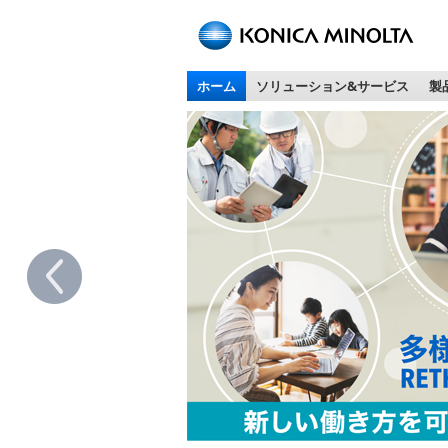
ペ
ー
ジ
ホーム
ソリューション&サービス
製
内
移
動
用
の
リ
ン
ク
で
す
本
文
へ
移
動
し
ま
す