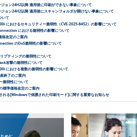
バージョン24H2以降 適用後に印刷ができない事象について
バージョン24H2以降 適用後にスキャンフォルダが開けない事象について
ついて
 4000i におけるセキュリティー脆弱性（CVE-2025-8452）の影響について
nnection における脆弱性の影響について
価格改定のご案内
ection のDoS脆弱性の影響について
スクリプティングの脆弱性について
Back攻撃の脆弱性について
/ 4000i における複数の脆弱性の影響について
生産終了のご案内
ィー脆弱性について
金の標準価格改定のご案内
H2で導入される[Windowsで保護された印刷モード]に関する重要なお知らせ