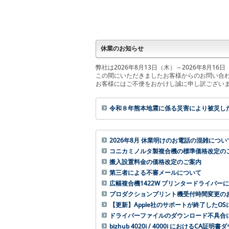
休業のお知らせ
弊社は2026年8月13日（木）～2026年8月
この間にいただきましたお客様からのお問い合
お客様にはご不便をおかけし誠に申し訳ござい
令和８年熊本地震に係る災害により被災し
2026年8月 休業明けのお電話の混雑につい
コニカミノルタ製複合機の標準価格改定の
搬入設置料金の価格改定のご案内
第三者による不審メールについて
広幅複合機1422W プリンタードライバー
プロダクションプリント機受付時間変更の
【更新】Apple社のサポートが終了したO
ドライバーファイルのダウンロード不具合
bizhub 4020i / 4000i における