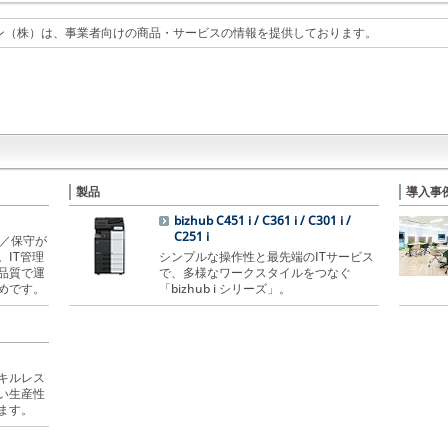
ン（株）は、事業者向けの商品・サービスの情報を提供しております。
製品
導入事
bizhub C451 i / C361 i / C301 i /
C251 i
運用／保守が
IT管理
シンプルな操作性と最先端のITサービス
品質で運
で、多様なワークスタイルをつなぐ
めです。
「bizhub i シリーズ」。
キルレス
い生産性
ます。