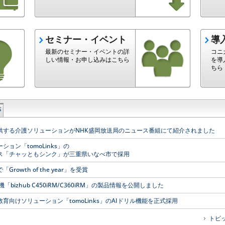
セミナー・イベント
導
最新のセミナー・イベントの詳
コニ
しい情報・お申し込みはこちら
を導
ちら
等
供する介護ソリューションがNHK盛岡放送局のニュース番組にて紹介されました
ョン「tomoLinks」の
ビス「チャッともシンク」が三重県いなべ市で採用
5で「Growth of the year」を受賞
bizhub C450iRM/C360iRM」の製品情報を公開しました
育向けソリューション「tomoLinks」のAIドリル機能を正式採用
トピ