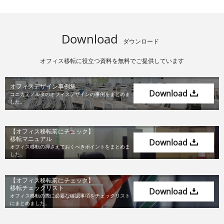
Download
ダウンロード
オフィス移転に役立つ資料を無料でご提供しています
オフィスデザイン事例集
Download
コニカミノルタのオフィスデザインの
事例をまとめま
した。
【オフィス移転前にチェック】
移転マニュアル
Download
オフィス移転の押さえておくべき
ポイントをまとめま
した。
【オフィス移転前にチェック】
移転チェックリスト
Download
オフィス移転の際に必要な確認事項を
チェックリスト
にまとめました。