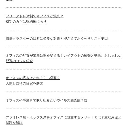
フリーアドレス制でオフィスが混乱？
成功のカギは収納術にあり
職場クラスターの回避に必要な対策と押さえておくべきリスク要因
オフィスの配置が業務効率を変える！レイアウトの種類と効果、おしゃれな
配置のコツを紹介
オフィスの広さはどれくらい必要？
人数と面積の目安を解説
オフィスや事業所で取り組みたいウイルス感染症予防
ファミレス席・ボックス席をオフィスに設置するメリットとは？主な用途と
課題を解説