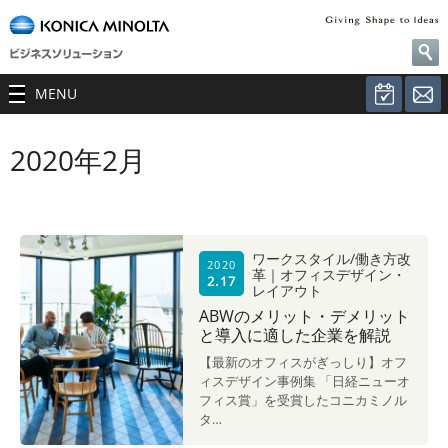
MENU
2020年2月
ワークスタイル/働き方改
2020
革｜オフィスデザイン・
2.17
レイアウト
ABWのメリット・デメリット
と導入に適した企業を解説
【最新のオフィスがぎっしり】オフ
ィスデザイン事例集 「日経ニューオ
フィス賞」を受賞したコニカミノル
タ…