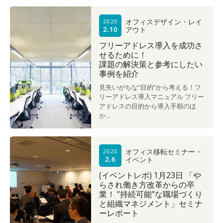
オフィスデザイン・レイ
2020
アウト
2.10
フリーアドレス導入を成功さ
せるために！
課題の解決策と参考にしたい
事例を紹介
見失いがちな“目的”から考える！フ
リーアドレス導入マニュアル フリー
アドレスの目的から導入手順のほ
か…
オフィス移転セミナー・
2020
イベント
2.6
(イベントレポ) 1月23日 「や
らされ働き方改革からの卒
業！ ”持続可能”な職場づくり
と組織マネジメント」セミナ
ーレポート