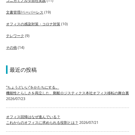
コニカミノルタ自社実践
(11)
文書管理/ペーパーレス
(19)
オフィスの感染対策・コロナ対策
(10)
テレワーク
(9)
その他
(14)
最近の投稿
“ちょうどいい”をかたちにする。
機能性とらしさを両立した、郵船ロジスティクス本社オフィス移転の舞台裏
2026/07/23
オフィス回帰はなぜ進んでいる？
これからのオフィスに求められる役割とは？
2026/07/21