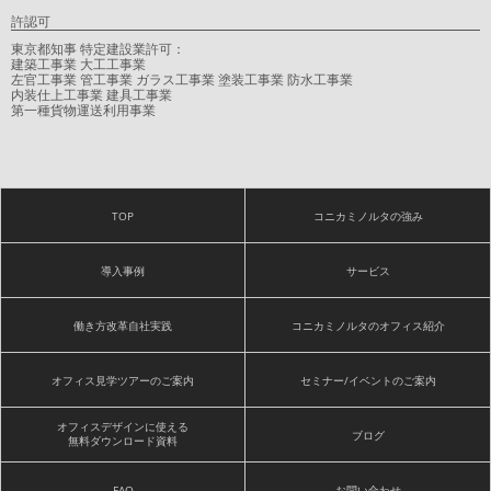
許認可
東京都知事 特定建設業許可：
建築工事業 大工工事業
左官工事業 管工事業 ガラス工事業 塗装工事業 防水工事業
内装仕上工事業 建具工事業
第一種貨物運送利用事業
TOP
コニカミノルタの強み
導入事例
サービス
働き方改革自社実践
コニカミノルタのオフィス紹介
オフィス見学ツアーのご案内
セミナー/イベントのご案内
オフィスデザインに使える
ブログ
無料ダウンロード資料
FAQ
お問い合わせ