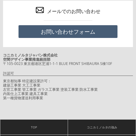
メールでのお問い合わせ
お問い合わせフォーム
コニカミノルタジャパン株式会社
空間デザイン事業推進統括部
〒105-0023 東京都港区芝浦1-1-1 BLUE FRONT SHIBAURA S棟10F
許認可
東京都知事 特定建設業許可：
建築工事業 大工工事業
左官工事業 管工事業 ガラス工事業 塗装工事業 防水工事業
内装仕上工事業 建具工事業
第一種貨物運送利用事業
TOP
コニカミノルタの強み