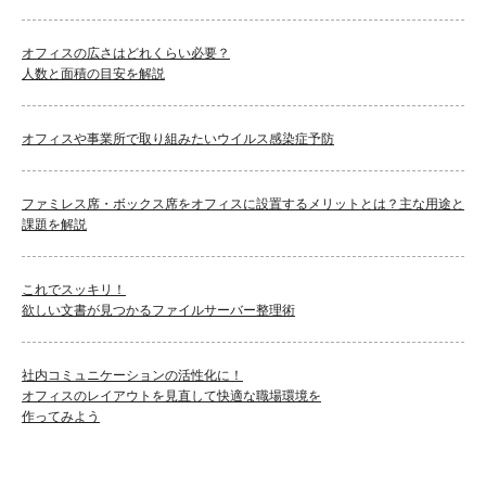
オフィスの広さはどれくらい必要？
人数と面積の目安を解説
オフィスや事業所で取り組みたいウイルス感染症予防
ファミレス席・ボックス席をオフィスに設置するメリットとは？主な用途と
課題を解説
これでスッキリ！
欲しい文書が見つかるファイルサーバー整理術
社内コミュニケーションの活性化に！
オフィスのレイアウトを見直して快適な職場環境を
作ってみよう