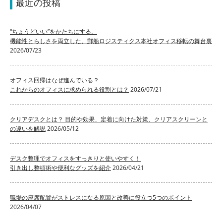
最近の投稿
“ちょうどいい”をかたちにする。
機能性とらしさを両立した、郵船ロジスティクス本社オフィス移転の舞台裏
2026/07/23
オフィス回帰はなぜ進んでいる？
これからのオフィスに求められる役割とは？
2026/07/21
クリアデスクとは？ 目的や効果、定着に向けた対策、クリアスクリーンと
の違いを解説
2026/05/12
デスク整理でオフィスをすっきりと使いやすく！
引き出し整頓術や便利なグッズを紹介
2026/04/21
職場の座席配置がストレスになる原因と改善に役立つ5つのポイント
2026/04/07