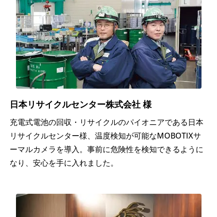
設
減
印刷
満
計・
技術
製造
リ
によ
300
ス
るイ
～1
建
ク
メー
千
設
低
ジ・
人
減
品質
日本リサイクルセンター株式会社 様
未
コ
の向
満
充電式電池の回収・リサイクルのパイオニアである日本
ン
上
ガ
リサイクルセンター様、温度検知が可能なMOBOTIXサ
サ
バ
ーマルカメラを導入。事前に危険性を検知できるように
1
ル
なり、安心を手に入れました。
ナ
IT管
千
テ
ン
理・
～
ィ
ス
運用
2
ン
強
の負
千