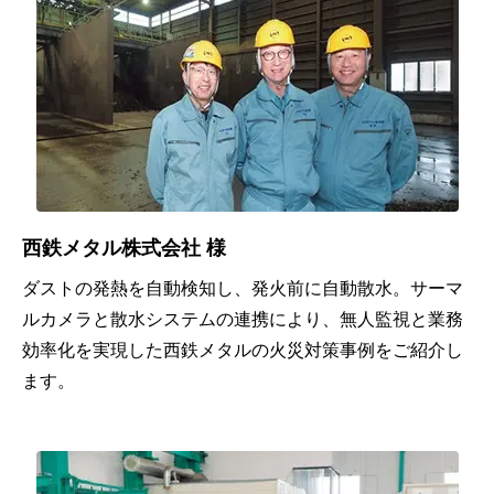
プ・
販
満
品質
促
ア
向上
強
50
パ
化
～
レ
生
100
ル
産
販
人
性
路
未
物
西鉄メタル株式会社 様
向
拡
満
流・
ダストの発熱を自動検知し、発火前に自動散水。サーマ
上
大
流
ルカメラと散水システムの連携により、無人監視と業務
の
100
通・
効率化を実現した西鉄メタルの火災対策事例をご紹介し
コ
効
～
ます。
サー
ス
率
300
ビス
ト
化
人
削
未