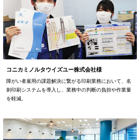
こ
で
も
情
報
共
有
コニカミノルタウイズユー株式会社様
障がい者雇用の課題解決に繋がる印刷業務において、名
社
刺印刷システムを導入し、業務中の判断の負担や作業量
内
を軽減。
外
ど
こ
で