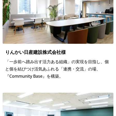
創
造
的
な
業
りんかい日産建設株式会社様
務
「一歩前へ踏み出す活力ある組織」の実現を目指し、個
空
と個を結びつけ活気あふれる「連携・交流」の場、
間
『Community Base』を構築。
オ
フ
ィ
ス
デ