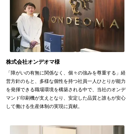
グ
化
荷軽
人
減
未
広
満
告・
ITに
デザ
よる
2
イン
安
千
株式会社オンデオマ様
心・
～
法
「障がいの有無に関係なく、個々の強みを尊重する」経
安
5
営方針のもと、多様な個性を持つ社員一人ひとりが能力
律・
全・
千
を発揮できる職場環境を構築される中で、当社のオンデ
労務
快適
人
マンド印刷機が支えとなり、安定した品質と誰もが安心
総合
性の
未
して働ける生産体制の実現に貢献。
事務
実現
満
所
「い