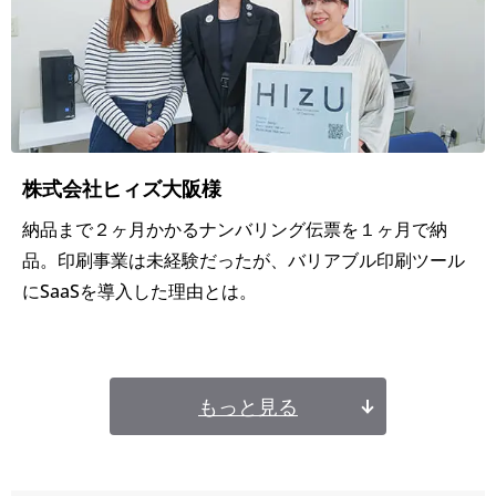
感
染
症
対
策
株式会社ヒィズ大阪様
納品まで２ヶ月かかるナンバリング伝票を１ヶ月で納
品。印刷事業は未経験だったが、バリアブル印刷ツール
にSaaSを導入した理由とは。
もっと見る