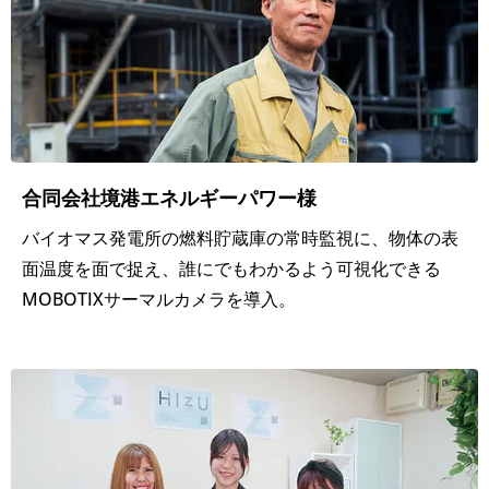
る
化
を
実
現
合同会社境港エネルギーパワー様
バイオマス発電所の燃料貯蔵庫の常時監視に、物体の表
学
面温度を面で捉え、誰にでもわかるよう可視化できる
校
MOBOTIXサーマルカメラを導入。
ICT
環
境
整
備