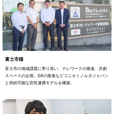
化
信
ど
こ
で
も
安
富士市様
心
プ
富士市の地域課題に寄り添い、テレワークの推進、共創
スペースの企画、DXの推進などコニカミノルタジャパン
リ
と持続可能な官民連携モデルを構築。
ン
ト
ど