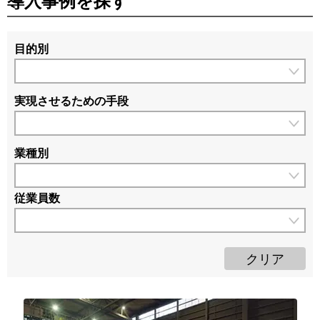
導入事例を探す
目的別
実現させるための手段
事業
拡
業種別
大・
デ
売上
ジ
従業員数
向上
タ
従
教
業
ル
育
員
イメ
数
に
クリア
50
ージ
よ
人
販
アッ
る
未
売