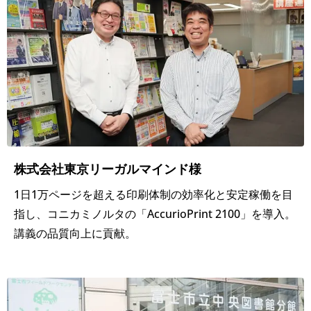
商
紙文
社
書の
そ
削
の
減・
製
他
運用
版
管理
印
出
刷
株式会社東京リーガルマインド様
力
1日1万ページを超える印刷体制の効率化と安定稼働を目
環
出
指し、コニカミノルタの「AccurioPrint 2100」を導入。
境
版
講義の品質向上に貢献。
の
最
IT/
適
通