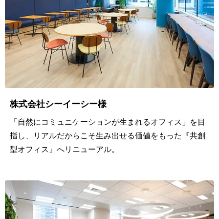
も
業
務
テ
レ
ワ
ー
株式会社シーイーシー様
ク
「自然にコミュニケーションが生まれるオフィス」を目
指し、リアルだからこそ生み出せる価値をもった『共創
型オフィス』へリニューアル。
会議
運
営・
効率
化