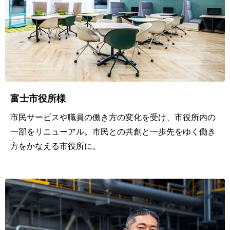
ザ
イ
ン
画
像
富士市役所様
IoT/
市民サービスや職員の働き方の変化を受け、市役所内の
エ
一部をリニューアル。市民との共創と一歩先をゆく働き
方をかなえる市役所に。
ッ
ジ
AI
で
見
え