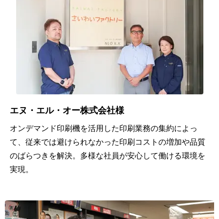
5
医
いじ
千
療・
かん
～
福祉
設
1
計」
万
公
の実
人
共・
現
未
組合
エヌ・エル・オー株式会社様
満
いつ
オンデマンド印刷機を活用した印刷業務の集約によっ
金
でも
て、従来では避けられなかった印刷コストの増加や品質
1
融
のばらつきを解決。多様な社員が安心して働ける環境を
稟
万
実現。
機
議・
人
関
決裁
以
上