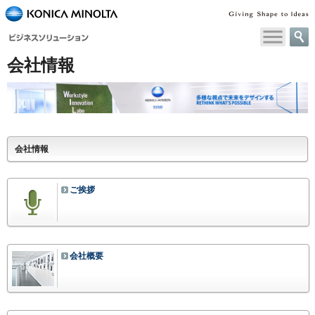
ペ
ー
ジ
会社情報
内
移
動
用
の
リ
会社情報
ン
ク
で
ご挨拶
す
本
文
へ
移
会社概要
動
し
ま
す