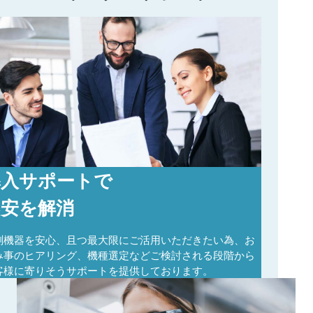
導入サポートで
不安を解消
測機器を安心、且つ最大限にご活用いただきたい為、お
み事のヒアリング、機種選定などご検討される段階から
客様に寄りそうサポートを提供しております。