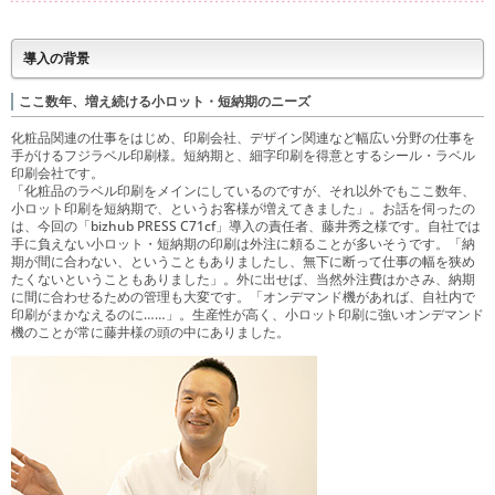
導入の背景
ここ数年、増え続ける小ロット・短納期のニーズ
化粧品関連の仕事をはじめ、印刷会社、デザイン関連など幅広い分野の仕事を
手がけるフジラベル印刷様。短納期と、細字印刷を得意とするシール・ラベル
印刷会社です。
「化粧品のラベル印刷をメインにしているのですが、それ以外でもここ数年、
小ロット印刷を短納期で、というお客様が増えてきました」。お話を伺ったの
は、今回の「bizhub PRESS C71cf」導入の責任者、藤井秀之様です。自社では
手に負えない小ロット・短納期の印刷は外注に頼ることが多いそうです。「納
期が間に合わない、ということもありましたし、無下に断って仕事の幅を狭め
たくないということもありました」。外に出せば、当然外注費はかさみ、納期
に間に合わせるための管理も大変です。「オンデマンド機があれば、自社内で
印刷がまかなえるのに……」。生産性が高く、小ロット印刷に強いオンデマンド
機のことが常に藤井様の頭の中にありました。