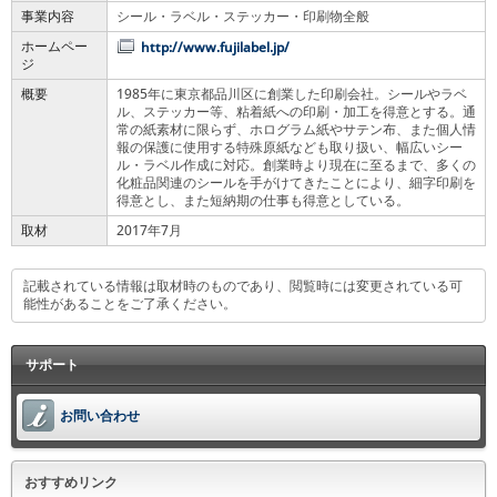
事業内容
シール・ラベル・ステッカー・印刷物全般
ホームペー
http://www.fujilabel.jp/
ジ
概要
1985年に東京都品川区に創業した印刷会社。シールやラベ
ル、ステッカー等、粘着紙への印刷・加工を得意とする。通
常の紙素材に限らず、ホログラム紙やサテン布、また個人情
報の保護に使用する特殊原紙なども取り扱い、幅広いシー
ル・ラベル作成に対応。創業時より現在に至るまで、多くの
化粧品関連のシールを手がけてきたことにより、細字印刷を
得意とし、また短納期の仕事も得意としている。
取材
2017年7月
記載されている情報は取材時のものであり、閲覧時には変更されている可
能性があることをご了承ください。
サポート
お問い合わせ
おすすめリンク