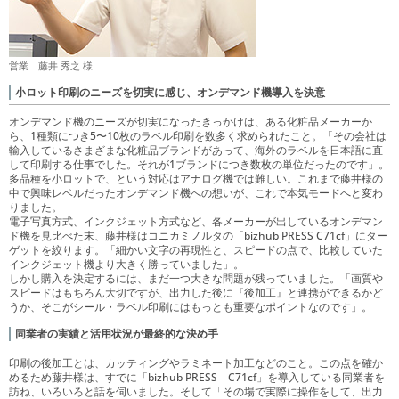
営業 藤井 秀之 様
小ロット印刷のニーズを切実に感じ、オンデマンド機導入を決意
オンデマンド機のニーズが切実になったきっかけは、ある化粧品メーカーか
ら、1種類につき5〜10枚のラベル印刷を数多く求められたこと。「その会社は
輸入しているさまざまな化粧品ブランドがあって、海外のラベルを日本語に直
して印刷する仕事でした。それが1ブランドにつき数枚の単位だったのです」。
多品種を小ロットで、という対応はアナログ機では難しい。これまで藤井様の
中で興味レベルだったオンデマンド機への想いが、これで本気モードへと変わ
りました。
電子写真方式、インクジェット方式など、各メーカーが出しているオンデマン
ド機を見比べた末、藤井様はコニカミノルタの「bizhub PRESS C71cf」にター
ゲットを絞ります。「細かい文字の再現性と、スピードの点で、比較していた
インクジェット機より大きく勝っていました」。
しかし購入を決定するには、まだ一つ大きな問題が残っていました。「画質や
スピードはもちろん大切ですが、出力した後に『後加工』と連携ができるかど
うか、そこがシール・ラベル印刷にはもっとも重要なポイントなのです」。
同業者の実績と活用状況が最終的な決め手
印刷の後加工とは、カッティングやラミネート加工などのこと。この点を確か
めるため藤井様は、すでに「bizhub PRESS C71cf」を導入している同業者を
訪ね、いろいろと話を伺いました。そして「その場で実際に操作をして、出力