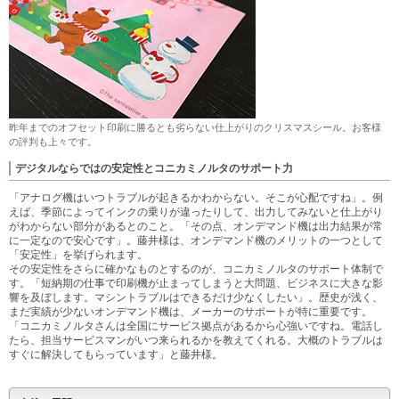
昨年までのオフセット印刷に勝るとも劣らない仕上がりのクリスマスシール。お客様
の評判も上々です。
デジタルならではの安定性とコニカミノルタのサポート力
「アナログ機はいつトラブルが起きるかわからない。そこが心配ですね」。例
えば、季節によってインクの乗りが違ったりして、出力してみないと仕上がり
がわからない部分があるとのこと。「その点、オンデマンド機は出力結果が常
に一定なので安心です」。藤井様は、オンデマンド機のメリットの一つとして
「安定性」を挙げられます。
その安定性をさらに確かなものとするのが、コニカミノルタのサポート体制で
す。「短納期の仕事で印刷機が止まってしまうと大問題、ビジネスに大きな影
響を及ぼします。マシントラブルはできるだけ少なくしたい」。歴史が浅く、
まだ実績が少ないオンデマンド機は、メーカーのサポートが特に重要です。
「コニカミノルタさんは全国にサービス拠点があるから心強いですね。電話し
たら、担当サービスマンがいつ来られるかを教えてくれる。大概のトラブルは
すぐに解決してもらっています」と藤井様。