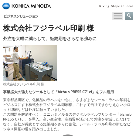
ペ
ー
ジ
株式会社フジラベル印刷 様
内
移
外注を大幅に減らして、短納期をさらなる強みに
動
用
の
リ
ン
ク
で
す
株式会社フジラベル印刷 様
本
事業拡大の強力なツールとして「bizhub PRESS C71cf」をフル活用
文
東京都品川区で、化粧品のラベルを中心に、さまざまなシール・ラベル印刷を
へ
ビジネスにする株式会社フジラベル印刷様。これまで自社でまかなえない小ロ
ット印刷などは外注に頼っていました。
移
この問題を解消すべく、コニカミノルタのデジタルラベルプリンター「bizhub
動
PRESS C71cf」を導入。高い生産性、高画質を活かして外注を削減しただけで
し
なく、自社が得意とする短納期をさらに強化。シール・ラベル印刷の新たなビ
ジネス開拓の道を踏み出しました。
ま
す