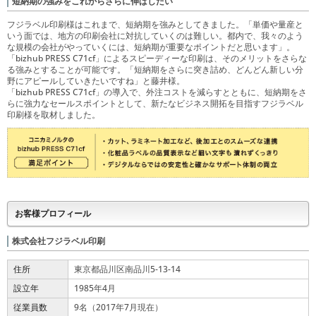
短納期の強みをこれからさらに伸ばしたい
フジラベル印刷様はこれまで、短納期を強みとしてきました。「単価や量産と
いう面では、地方の印刷会社に対抗していくのは難しい。都内で、我々のよう
な規模の会社がやっていくには、短納期が重要なポイントだと思います」。
「bizhub PRESS C71cf」によるスピーディーな印刷は、そのメリットをさらな
る強みとすることが可能です。「短納期をさらに突き詰め、どんどん新しい分
野にアピールしていきたいですね」と藤井様。
「bizhub PRESS C71cf」の導入で、外注コストを減らすとともに、短納期をさ
らに強力なセールスポイントとして、新たなビジネス開拓を目指すフジラベル
印刷様を取材しました。
お客様プロフィール
株式会社フジラベル印刷
住所
東京都品川区南品川5-13-14
設立年
1985年4月
従業員数
9名（2017年7月現在）