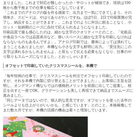
まりました。これまで対応が難しかった小・中ロットが補強でき、現状は100
枚から数千枚までの仕事を幅広くこなしています。
「これまでのアナログの版を作る感覚で、出力まで一気にできてしまう。その
簡単さ、スピードは、やはりありがたいですね。ほぼ1日、2日で印刷業務が完
了し、納品することができます」。これまでのように外注に頼ることなく、小
ロット・短納期のニーズに自社で応えられるようになりました。
印刷品質で最も感心したのは、細かな文字のクオリティーとのこと。「化粧品
や食品ラベルでは品質表示など、狭いスペースに細かな文字を印刷しなければ
ならないものもあるんですよ」。アナログ印刷では、書体によっては潰れてし
まうこともありましたが、本機なら小さな文字も鮮明に出力。「受注先にこの
文字は潰れるかもしれませんよ、と前もって伝える必要もなくなり、仕事のや
り取りもスムーズになりました」とおっしゃいます。
オフセットで印刷していたクリスマスシールを、本機で
「毎年恒例の仕事で、クリスマスシールを外注でオフセット印刷していたので
すが、それを本機で内製に切り替えることができました」。お客様に主旨を説
明し、オンデマンド機ならではの価格的メリットを前面に出してご提案し、校
正を出すと一発でOK。グラデーションも美しく再現できて納品までスムーズに
進みました。
「同じデータではないので、個人的な意見ですが、オフセットを使った去年の
シールよりも仕上がりがいいかも、と感じています」とのこと。本格稼働して
まだ数カ月ですが、本機の活躍の機会は着々と増加しています。