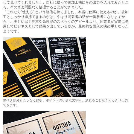
して見せてくれました」。自社に帰って後加工機にその出力を入れてみたとこ
ろ、そのまま問題なく処理することができました。
「これなら“使える” という確信を持てました。本当に仕事に使えるのか、後加
工としっかり連携できるのかは、やはり同業者の話が一番参考になりますか
ら」。美しい出力見本や高性能のスペックのアピールより、同業者が実際に使
用してビジネスとして結果を出している姿が、最終的な購入の決め手となった
ようです。
黒ベタ部分もムラなく鮮明。ポイントの小さな文字も、潰れることなくくっきり出力
できます。