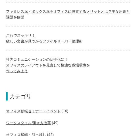
ファミレス席・ボックス席をオフィスに設置するメリットとは？主な用途と
課題を解説
これでスッキリ！
欲しい文書が見つかるファイルサーバー整理術
社内コミュニケーションの活性化に！
オフィスのレイアウトを見直して快適な職場環境を
作ってみよう
カテゴリ
オフィス移転セミナー・イベント
(16)
ワークスタイル/働き方改革
(49)
オフィス移転・引っ越し
(42)