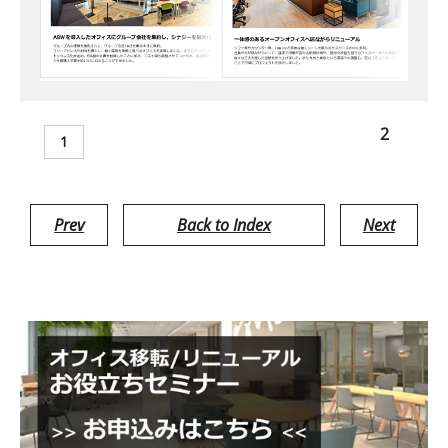
2
1
Prev
Back to Index
Next