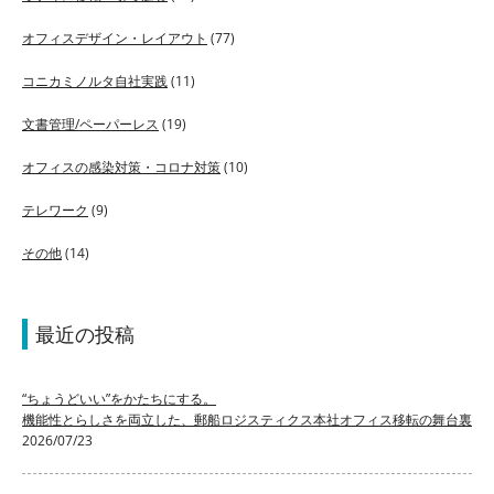
オフィスデザイン・レイアウト
(77)
コニカミノルタ自社実践
(11)
文書管理/ペーパーレス
(19)
オフィスの感染対策・コロナ対策
(10)
テレワーク
(9)
その他
(14)
最近の投稿
“ちょうどいい”をかたちにする。
機能性とらしさを両立した、郵船ロジスティクス本社オフィス移転の舞台裏
2026/07/23