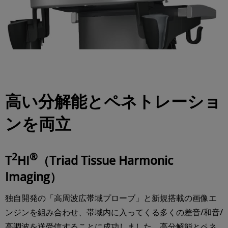
高い分解能とペネトレーショ
ンを両立
2
®
T
HI
（Triad Tissue Harmonic
Imaging）
独自開発の「高周波広帯域プローブ」と新規搭載の画像エ
ンジンを組み合わせ、帯域内に入ってくる多くの差音/和音/
高調波を送受信することに成功しました。高分解能とペネ