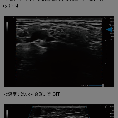
わります。
≪深度：浅い≫ 台形走査 OFF