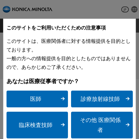
JP
MENU
ヘルスケア
このサイトをご利用いただくための注意事項
このサイトは、医療関係者に対する情報提供を目的とし
超音波診断装置
ております。
SONIMAGE UX1
一般の方への情報提供を目的としたものではありません
ので、あらかじめご了承ください。
認証番号：306ABBZX00014000
あなたは医療従事者ですか？
医師
診療放射線技師
その他 医療関係
臨床検査技師
者