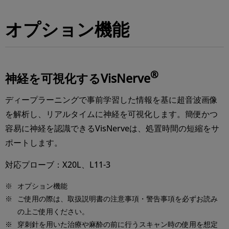
オプション機能
®
神経を可視化する VisNerve
ディープラーニングで事前学習した情報を基に超⾳波画像
を解析し、リアルタイムに神経を可視化します。簡便かつ
容易に神経を認識できるVisNerveは、処置時間の短縮をサ
ポートします。
対応プローブ：X20L、L11-3
※
オプション機能
※
ご使⽤の際は、取扱説明書の注意事項・警告事項を必ずお読み
の上ご使⽤ください。
※
穿刺針を⽤いた治療や⿇酔の前に⾏うスキャン時の使⽤を想定