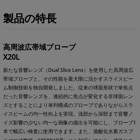
製品の特長
高周波広帯域プローブ
X20L
新たな音響レンズ（Dual Slice Lens）を使用した高周波広
帯域プローブと、その性能を最大限に活かすスライスビー
ム制御技術を独自開発しました。従来の球面形状で単焦点
だった音響レンズを、連続的に焦点が変化する非球面レン
ズとすることにより単列構成のプローブでありながらスラ
イスビームの均一性向上を実現。浅部から深部まで音響ノ
イズ影響の少ない均一な画像の描出を可能にし、プローブ1
本で幅広い検査に使用できます。また、過酸化水素ガスプ
®