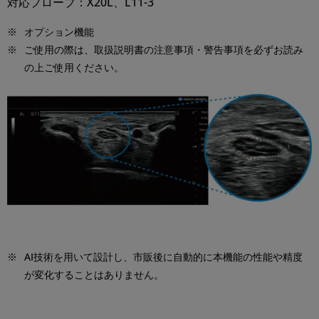
対応プローブ：X20L、L11-3
※
オプション機能
※
ご使⽤の際は、取扱説明書の注意事項・警告事項を必ずお読み
の上ご使⽤ください。
※
AI技術を⽤いて設計し、市販後に⾃動的に本機能の性能や精度
が変化することはありません。