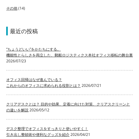
その他
(14)
最近の投稿
“ちょうどいい”をかたちにする。
機能性とらしさを両立した、郵船ロジスティクス本社オフィス移転の舞台裏
2026/07/23
オフィス回帰はなぜ進んでいる？
これからのオフィスに求められる役割とは？
2026/07/21
クリアデスクとは？ 目的や効果、定着に向けた対策、クリアスクリーンと
の違いを解説
2026/05/12
デスク整理でオフィスをすっきりと使いやすく！
引き出し整頓術や便利なグッズを紹介
2026/04/21