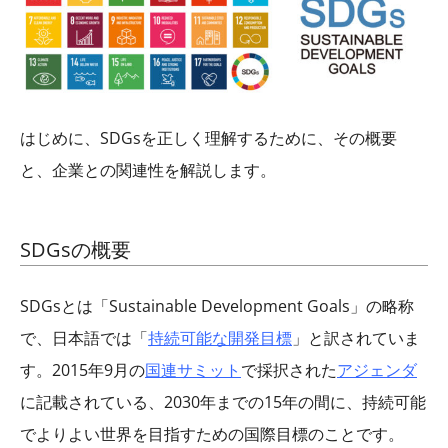
はじめに、
SDGs
を正しく理解するために、その概要
と、企業との関連性を解説します。
SDGs
の概要
SDGs
とは「
Sustainable Development Goals
」の略称
で、日本語では「
持続可能な開発目標
」と訳されていま
す。
2015
年
9
月の
国連サミット
で採択された
アジェンダ
に記載されている、
2030
年までの
15
年の間に、持続可能
でよりよい世界を目指すための国際目標のことです。