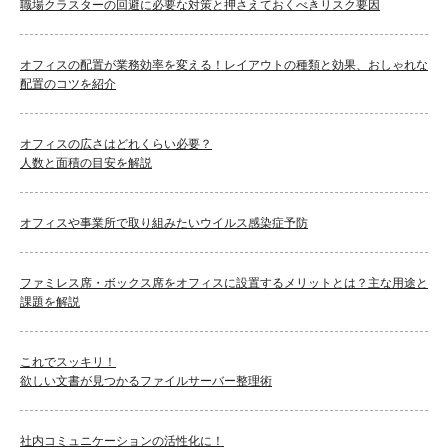
職場クラスターの回避に必要な対策と押さえておくべきリスク要因
オフィスの配置が業務効率を変える！レイアウトの種類と効果、おしゃれな
配置のコツを紹介
オフィスの広さはどれくらい必要？
人数と面積の目安を解説
オフィスや事業所で取り組みたいウイルス感染症予防
ファミレス席・ボックス席をオフィスに設置するメリットとは？主な用途と
課題を解説
これでスッキリ！
欲しい文書が見つかるファイルサーバー整理術
社内コミュニケーションの活性化に！