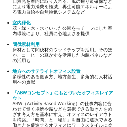
自然光を室内に取り入れる、風の通り道確保など
により電力消費を軽減。再生可能エネルギーによ
る電力自給や自然換気システムなど
室内緑化
花・緑・木・水といった公園をモチーフにした室
内環境により、社員に心地よさを提供
間伐素材利用
床材として間伐材のウッドチップを活用。そのほ
か、コーヒーの豆かすを活用した内装パネルなど
の活用も
地方へのサテライトオフィス設置
多様性のある働き方、地方創生、多角的な人材活
用への貢献
「ABWコンセプト」にもとづいたオフィスレイア
ウト
ABW
（
Activity Based Working
）の仕事内容に合
わせて働く場所や席などを選択できる働き方をめ
ざす考え方を基本にすえ、オフィスのレイアウト
を構築。「時間」と「場所」を自由に選択できる
働き方を促進するオフィスはワークスタイルに柔