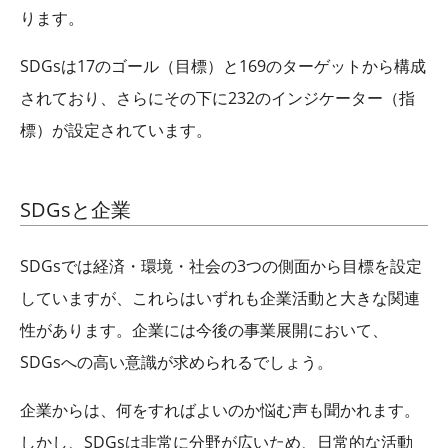
ります。
SDGs
は
17
のゴール（目標）と
169
のターゲットから構成
されており、さらにその下に
232
のインジケーター（指
標）が設定されています。
SDGs
と企業
SDGs
では経済・環境・社会の
3
つの側面から目標を設定
していますが、これらはいずれも企業活動と大きな関連
性があります。企業には今後の事業展開において、
SDGs
への高い意識が求められるでしょう。
企業からは、何をすればよいのか悩む声も聞かれます。
しかし、
SDGs
は非常に分野が広いため、日常的な活動