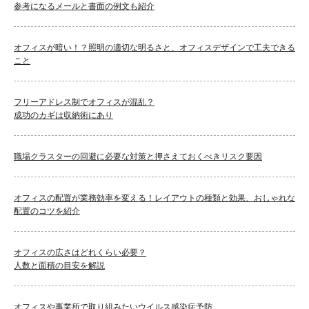
参考になるメールと書面の例文も紹介
オフィスが暗い！？照明の適切な明るさと、オフィスデザインで工夫できる
こと
フリーアドレス制でオフィスが混乱？
成功のカギは収納術にあり
職場クラスターの回避に必要な対策と押さえておくべきリスク要因
オフィスの配置が業務効率を変える！レイアウトの種類と効果、おしゃれな
配置のコツを紹介
オフィスの広さはどれくらい必要？
人数と面積の目安を解説
オフィスや事業所で取り組みたいウイルス感染症予防