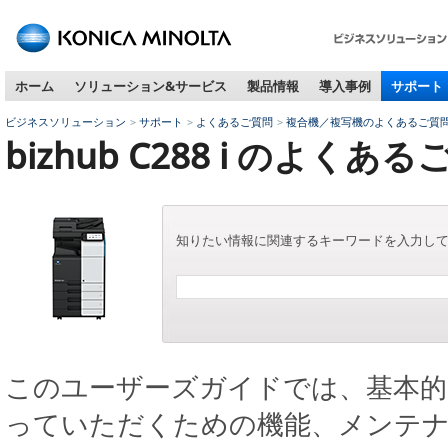
ペ
ー
ジ
ホーム
ソリューション&サービス
製品情報
導入事例
サポート
内
移
ビジネスソリューション
サポート
よくあるご質問
複合機／複写機のよくあるご質
動
bizhub C288 i のよくあ
用
の
リ
ン
ク
知りたい情報に関連するキーワードを入力し
で
す
本
文
へ
移
このユーザーズガイドでは、基本的
動
し
っていただくための機能、メンテ
ま
す