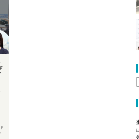
ン
革
ウ
何
と
ド
的