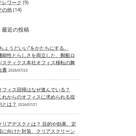
テレワーク
(9)
その他
(14)
最近の投稿
“ちょうどいい”をかたちにする。
機能性とらしさを両立した、郵船ロ
ジスティクス本社オフィス移転の舞
台裏
2026/07/23
オフィス回帰はなぜ進んでいる？
これからのオフィスに求められる役
割とは？
2026/07/21
クリアデスクとは？ 目的や効果、定
着に向けた対策、クリアスクリーン