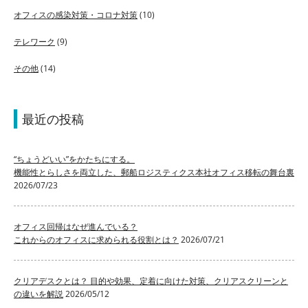
オフィスの感染対策・コロナ対策
(10)
テレワーク
(9)
その他
(14)
最近の投稿
“ちょうどいい”をかたちにする。
機能性とらしさを両立した、郵船ロジスティクス本社オフィス移転の舞台裏
2026/07/23
オフィス回帰はなぜ進んでいる？
これからのオフィスに求められる役割とは？
2026/07/21
クリアデスクとは？ 目的や効果、定着に向けた対策、クリアスクリーンと
の違いを解説
2026/05/12