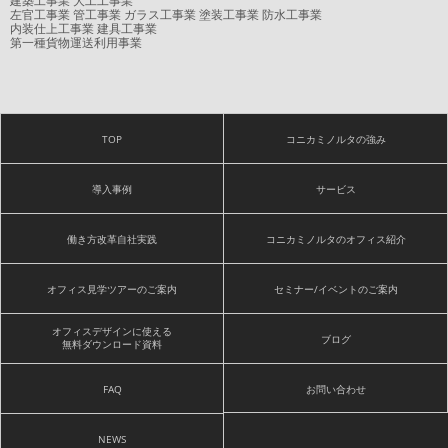
建築工事業 大工工事業
左官工事業 管工事業 ガラス工事業 塗装工事業 防水工事業
内装仕上工事業 建具工事業
第一種貨物運送利用事業
TOP
コニカミノルタの強み
導入事例
サービス
働き方改革自社実践
コニカミノルタのオフィス紹介
オフィス見学ツアーのご案内
セミナー/イベントのご案内
オフィスデザインに使える
ブログ
無料ダウンロード資料
FAQ
お問い合わせ
NEWS