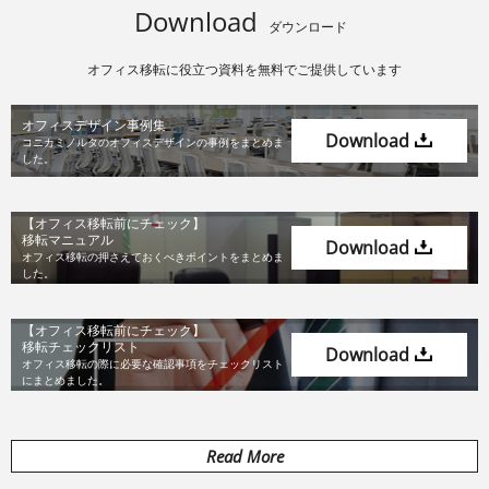
Download
ダウンロード
オフィス移転に役立つ資料を無料でご提供しています
オフィスデザイン事例集
Download
コニカミノルタのオフィスデザインの
事例をまとめま
した。
【オフィス移転前にチェック】
移転マニュアル
Download
オフィス移転の押さえておくべき
ポイントをまとめま
した。
【オフィス移転前にチェック】
移転チェックリスト
Download
オフィス移転の際に必要な確認事項を
チェックリスト
にまとめました。
Read More