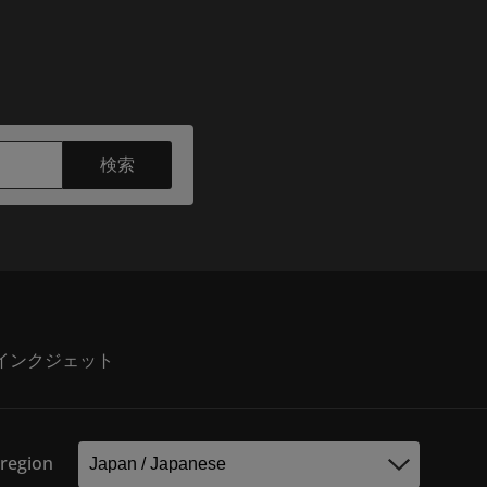
検索
）
インクジェット
 region