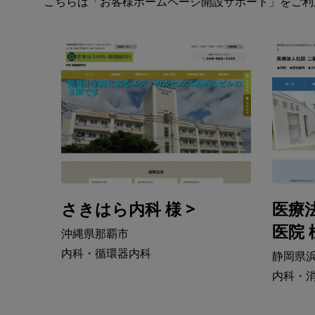
こちらは「お客様ホームページ開設サポート」をご利
さきはら内科 様 >
医療
医院 
沖縄県那覇市
内科・循環器内科
静岡県
内科・