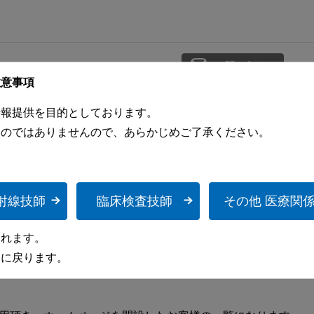
お問い合わせ
注意事項
請求
サポート・お問い合わせ
会社情報
情報提供を目的としております。
ものではありませんので、あらかじめご了承ください。
断装置
医療情報システム
ICTサービス
パルスオキシメータ
サポートサービス
射線技師
臨床検査技師
その他 医療関
されます。
ジに戻ります。