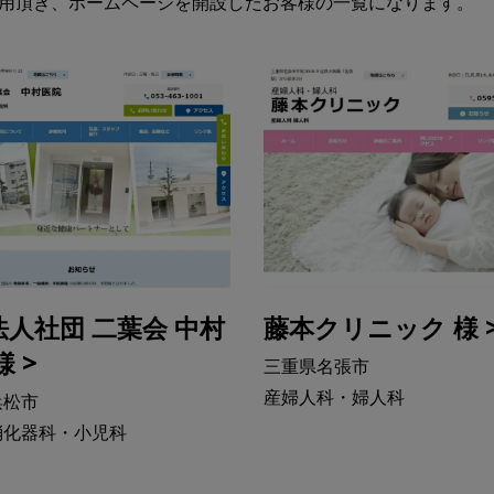
用頂き、ホームページを開設したお客様の一覧になります。
法人社団 二葉会 中村
藤本クリニック 様 
様 >
三重県名張市
産婦人科・婦人科
浜松市
消化器科・小児科