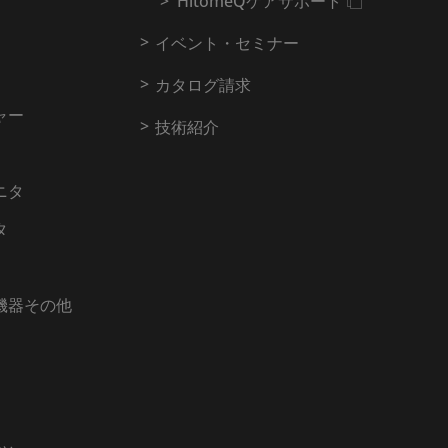
HitomeQケアサポート
イベント・セミナー
カタログ請求
ャー
技術紹介
ニタ
タ
機器その他