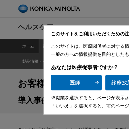
ヘルスケア
このサイトをご利用いただくための
ホーム
製品情報
イベント・セミナー
カタログ
このサイトは、医療関係者に対する
一般の方への情報提供を目的とした
製品情報トップ
DR
CR
IMAGER
超音波診
あなたは医療従事者ですか？
お客様ホームページ開設
医師
診療放
導入事例｜公開サイト一覧
※職業を選択すると、ページが表示
「いいえ」を選択すると、前のペー