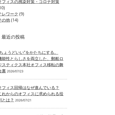
オフィスの感染対策・コロナ対策
10)
テレワーク
(9)
その他
(14)
最近の投稿
“ちょうどいい”をかたちにする。
機能性とらしさを両立した、郵船ロ
ジスティクス本社オフィス移転の舞
台裏
2026/07/23
オフィス回帰はなぜ進んでいる？
これからのオフィスに求められる役
割とは？
2026/07/21