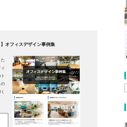
り】オフィスデザイン事例集
した
フィ
のト
スの
用く