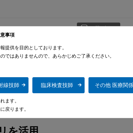
お問い合わせ
注意事項
請求
サポート・お問い合わせ
会社情報
情報提供を目的としております。
ものではありませんので、あらかじめご了承ください。
断装置
医療情報システム
ICTサービス
パルスオキシメー
田庄診療所様の導入事例
射線技師
臨床検査技師
その他 医療関
されます。
ジに戻ります。
リを活用