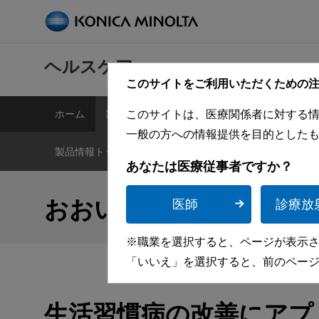
ヘルスケア
このサイトをご利用いただくための
ホーム
製品情報
イベント・セミナー
カタログ
このサイトは、医療関係者に対する
一般の方への情報提供を目的とした
製品情報トップ
DR
CR
IMAGER
超音波診
あなたは医療従事者ですか？
おおい町国民健康保険名
医師
診療放
※職業を選択すると、ページが表示
「いいえ」を選択すると、前のペー
生活習慣病の改善にアプ