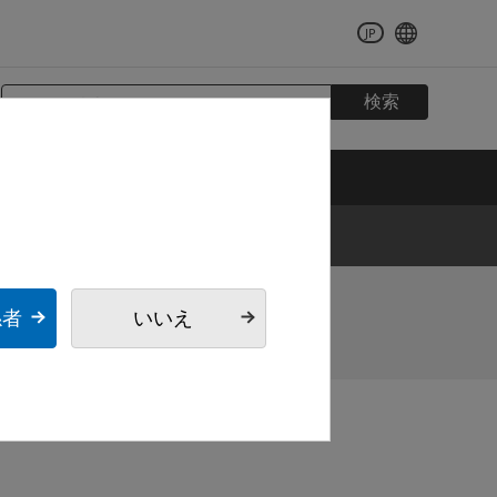
JP
検索
タ
マンモグラフィー
係者
いいえ