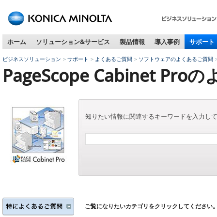
ペ
ー
ジ
ホーム
ソリューション&サービス
製品情報
導入事例
サポート
内
移
ビジネスソリューション
サポート
よくあるご質問
ソフトウェアのよくあるご質問
動
PageScope Cabinet P
用
の
リ
ン
ク
知りたい情報に関連するキーワードを入力し
で
す
本
文
へ
移
動
し
ま
ご覧になりたいカテゴリをクリックしてください
す