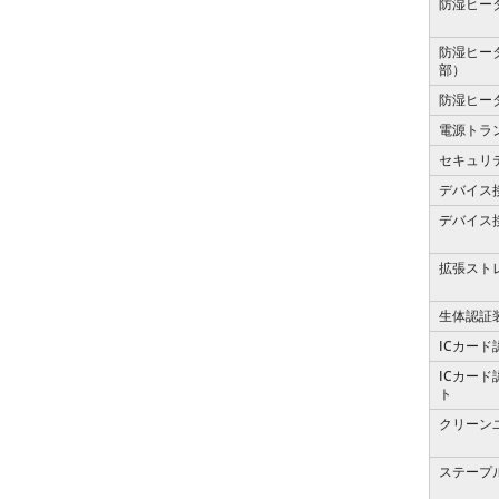
防湿ヒー
防湿ヒー
部）
防湿ヒー
電源トラ
セキュリ
デバイス接
デバイス接
拡張スト
生体認証
ICカード
ICカー
ト
クリーン
ステープ