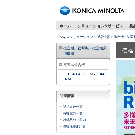
ペ
ー
ジ
ホーム
ソリューション&サービス
製
内
移
ビジネスソリューション
製品情報
複合機／複写
動
用
複合機／複写機／複合機周
価格 -
の
辺機器
リ
ン
再製造複合機
ク
bizhub C450 i RM / C360
で
i RM
す
本
関連情報
文
へ
製品総合一覧
移
消費電力一覧
動
消耗品のご案内
し
情報機器用語集
ま
す