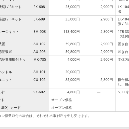
続I / Fキット
EK-608
25,000円
2,900円
LK-1
張
続I / Fキット
EK-609
35,000円
2,900円
LK-1
張 / B
レージキット
EM-908
113,400円
5,800円
1TB
（後付
装置
AU-102
59,800円
2,900円
置き台
認証装置
AU-206
59,800円
2,900円
置き台
ド認証専用取付キッ
MK-735
4,000円
2,900円
本体内
ハンドル
AH-101
20,000円
—
ユニット
CU-102
85,000円
5,800円
複合機
し、機
ル針
SK-602
4,800円
—
5,000
カード
オープン価格
—
（UID）カード
オープン価格
—
ョン複数取付の場合は、それぞれの取付料を申し受けます。