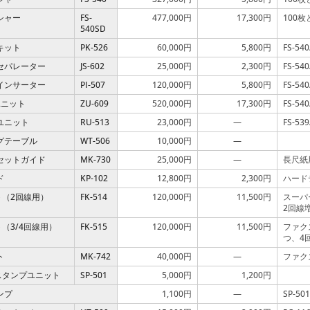
シャー
FS-
477,000円
17,300円
100
540SD
キット
PK-526
60,000円
5,800円
FS-5
パレーター
JS-602
25,000円
2,300円
FS-54
ンサーター
PI-507
120,000円
5,800円
FS-54
ニット
ZU-609
520,000円
17,300円
FS-54
ユニット
RU-513
23,000円
—
FS-5
グテーブル
WT-506
10,000円
—
セットガイド
MK-730
25,000円
—
長尺紙
ド
KP-102
12,800円
2,300円
ハード
ト（2回線用）
FK-514
120,000円
11,500円
スーパ
2回線
ト（3/4回線用）
FK-515
120,000円
11,500円
ファク
つ、4
ト
MK-742
40,000円
—
ファク
みスタンプユニット
SP-501
5,000円
1,200円
ンプ
1,100円
—
SP-5