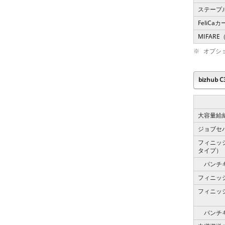
ステープ
FeliCa
MIFARE
※
オプシ
bizhub
大容量給
ジョブセ
フィニッ
タイプ）
パンチ
フィニッ
フィニッ
パンチ