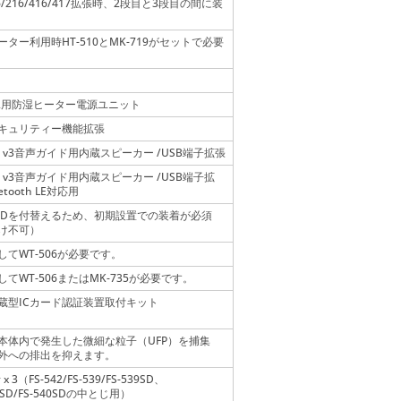
16/216/416/417拡張時、2段目と3段目の間に装
ーター利用時HT-510とMK-719がセットで必要
302用防湿ヒーター電源ユニット
キュリティー機能拡張
04 v3音声ガイド用内蔵スピーカー /USB端子拡張
04 v3音声ガイド用内蔵スピーカー /USB端子拡
etooth LE対応用
 SSDを付替えるため、初期設置での装着が必須
け不可）
してWT-506が必要です。
してWT-506またはMK-735が必要です。
蔵型ICカード認証装置取付キット
本体内で発生した微細な粒子（UFP）を捕集
外への排出を抑えます。
 x 3（FS-542/FS-539/FS-539SD、
39SD/FS-540SDの中とじ用）