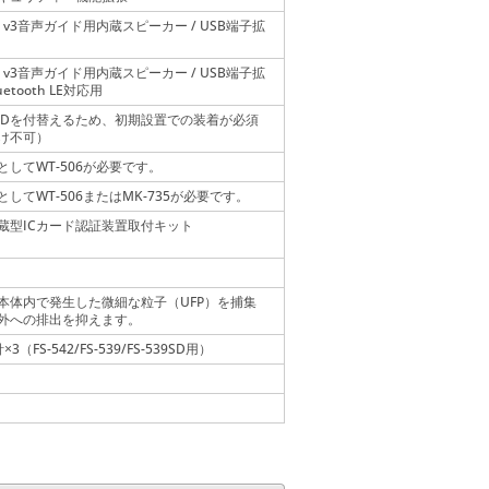
04 v3音声ガイド用内蔵スピーカー / USB端子拡
04 v3音声ガイド用内蔵スピーカー / USB端子拡
luetooth LE対応用
 SSDを付替えるため、初期設置での装着が必須
け不可）
としてWT-506が必要です。
としてWT-506またはMK-735が必要です。
蔵型ICカード認証装置取付キット
本体内で発生した微細な粒子（UFP）を捕集
外への排出を抑えます。
針
3（FS-542/FS-539/FS-539SD用）
×