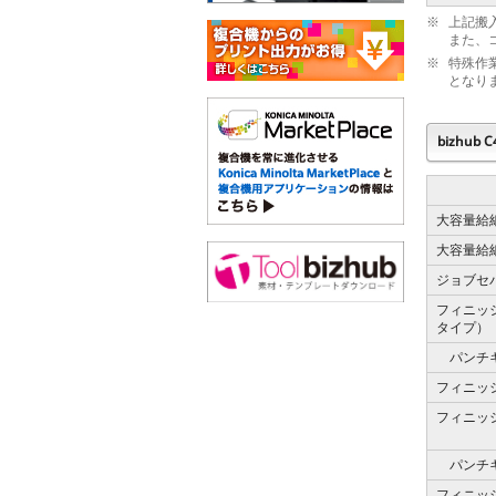
※
上記搬
また、
※
特殊作
となり
bizhub
大容量給
大容量給
ジョブセ
フィニッ
タイプ）
パンチ
フィニッ
フィニッ
パンチ
フィニッ