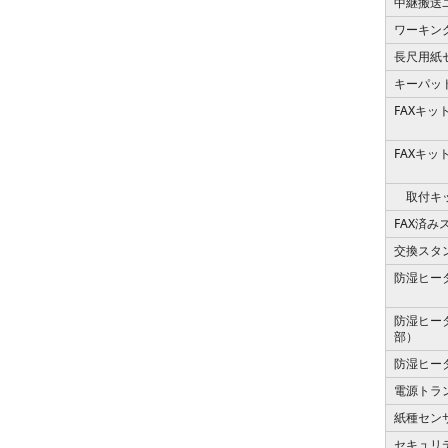
中継搬送
ワーキン
長尺用紙
キーパッ
FAXキッ
FAXキッ
取付キ
FAX済
交換スタ
防湿ヒー
防湿ヒー
部）
防湿ヒー
電源トラ
紙種セン
セキュリ