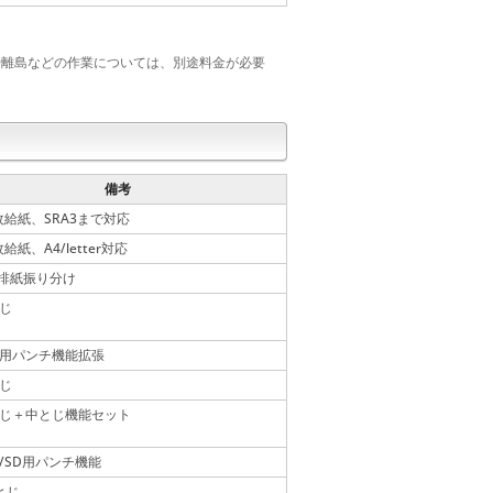
や離島などの作業については、別途料金が必要
備考
0枚給紙、SRA3まで対応
枚給紙、A4/letter対応
排紙振り分け
とじ
42用パンチ機能拡張
とじ
とじ＋中とじ機能セット
39/SD用パンチ機能
とじ