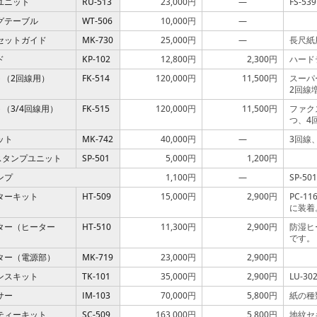
ユニット
RU-513
23,000円
—
FS-53
グテーブル
WT-506
10,000円
—
セットガイド
MK-730
25,000円
—
長尺紙
ド
KP-102
12,800円
2,300円
ハード
ト（2回線用）
FK-514
120,000円
11,500円
スーパ
2回線
ト（3/4回線用）
FK-515
120,000円
11,500円
ファク
つ、4
ット
MK-742
40,000円
—
3回線
みスタンプユニット
SP-501
5,000円
1,200円
ンプ
1,100円
—
SP-5
ターキット
HT-509
15,000円
2,900円
PC-11
に装着
ター（ヒーター
HT-510
11,300円
2,900円
防湿ヒ
です。
ター（電源部）
MK-719
23,000円
2,900円
ンスキット
TK-101
35,000円
2,900円
LU-
サー
IM-103
70,000円
5,800円
紙の種
ティーキット
SC-509
163,000円
5,800円
地紋セ