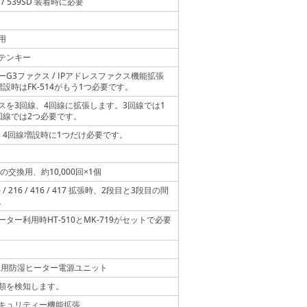
9 / 539SD 装着時に必要
用
テンキー
ーG3ファクス / IPアドレスファクス機能拡張
増設時はFK-514がもう1つ必要です。
スを3回線、4回線に拡張します。3回線では1
回線では2つ必要です。
、4回線増設時に1つだけ必要です。
01の交換用、約10,000回
1個
×
6 / 216 / 416 / 417 拡張時、2段目と3段目の間
。
ーター利用時HT-510とMK-719がセットで必要
302用防湿ヒーター電源ユニット
類を検知します。
キュリティー機能拡張