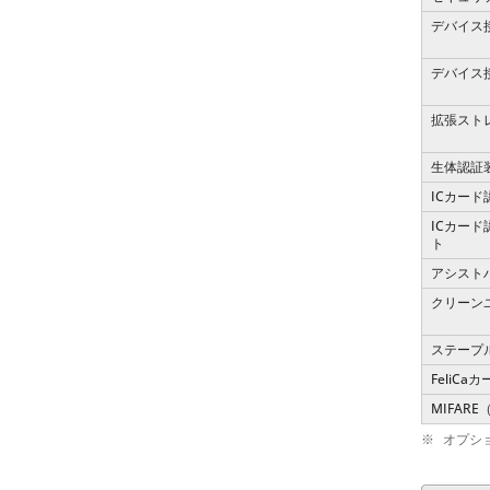
デバイス接
デバイス接
拡張スト
生体認証
ICカード
ICカー
ト
アシスト
クリーン
ステープ
FeliCa
MIFARE
※
オプシ