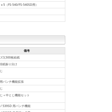
 x 5（FS-540/FS-540SD用）
備考
ズ3,500枚給紙
排紙振り分け
とじ
42用パンチ機能拡張
とじ
とじ＋中とじ機能セット
9 / 539SD 用パンチ機能