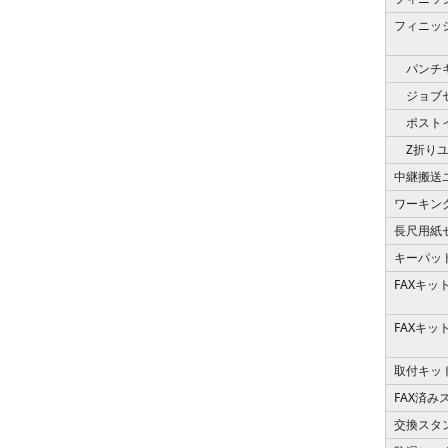
フィニッ
パンチ
ジョブセ
ポストイ
Z折りユ
中継搬送
ワーキン
長尺用紙
キーパッ
FAXキッ
FAXキッ
取付キッ
FAX済
交換スタ