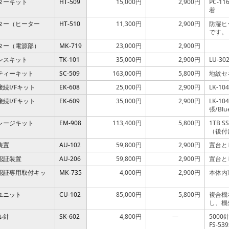
ターキット
HT-509
15,000円
2,900円
PC-1
着
ター（ヒーター
HT-510
11,300円
2,900円
防湿ヒ
です。
ター（電源部）
MK-719
23,000円
2,900円
ンスキット
TK-101
35,000円
2,900円
LU-
ティーキット
SC-509
163,000円
5,800円
地紋セ
続I/Fキット
EK-608
25,000円
2,900円
LK-1
続I/Fキット
EK-609
35,000円
2,900円
LK-1
張/Blu
レージキット
EM-908
113,400円
5,800円
1TB
（後付
装置
AU-102
59,800円
2,900円
置台と
認証装置
AU-206
59,800円
2,900円
置台と
ド認証専用取付キッ
MK-735
4,000円
2,900円
本体内
ユニット
CU-102
85,000円
5,800円
複合機
し、機
ル針
SK-602
4,800円
—
5000針
FS-5