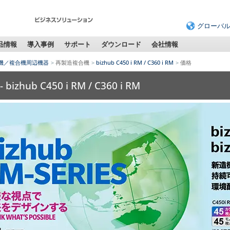
グローバ
品情報
導入事例
サポート
ダウンロード
会社情報
機／複合機周辺機器
再製造複合機
bizhub C450 i RM / C360 i RM
価格
 bizhub C450 i RM / C360 i RM