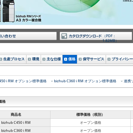
（PDF：
1.82MB）
生産プロセス
環境
主な仕様
価格
保守サービス
プライバシー
 C450 i RM オプション標準価格
bizhub C360 i RM オプション標準価格
連携
価格
商品名
標準価格（税別）
bizhub C450 i RM
オープン価格
bizhub C360 i RM
オープン価格