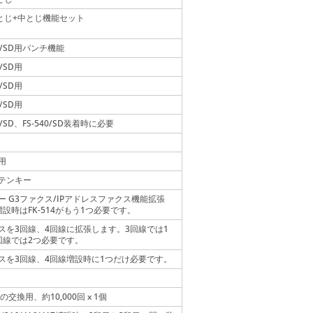
枚とじ+中とじ機能セット
40/SD用パンチ機能
0/SD用
0/SD用
0/SD用
39/SD、FS-540/SD装着時に必要
用
テンキー
ー G3ファクス/IPアドレスファクス機能拡張
増設時はFK-514がもう1つ必要です。
スを3回線、4回線に拡張します。3回線では1
回線では2つ必要です。
スを3回線、4回線増設時に1つだけ必要です。
01の交換用、約10,000回 x 1個