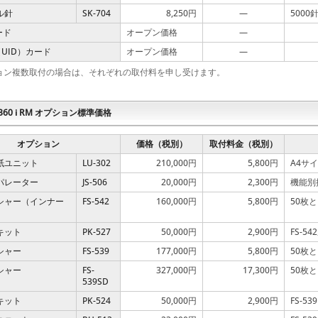
ル針
SK-704
8,250円
—
5000針
カード
オープン価格
—
（UID）カード
オープン価格
—
ョン複数取付の場合は、それぞれの取付料を申し受けます。
 C360 i RM オプション標準価格
オプション
価格（税別）
取付料金（税別）
紙ユニット
LU-302
210,000円
5,800円
A4サイ
パレーター
JS-506
20,000円
2,300円
機能別
シャー（インナー
FS-542
160,000円
5,800円
50枚
キット
PK-527
50,000円
2,900円
FS-5
シャー
FS-539
177,000円
5,800円
50枚
シャー
FS-
327,000円
17,300円
50枚
539SD
キット
PK-524
50,000円
2,900円
FS-53