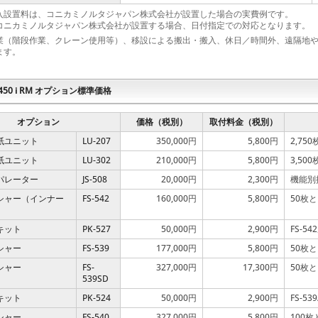
入設置料は、コニカミノルタジャパン株式会社が設置した場合の実費例です。
コニカミノルタジャパン株式会社が設置する場合、日付指定での対応となります。
業（階段作業、クレーン使用等）、移設による搬出・搬入、休日／時間外、遠隔地
ます。
 C450 i RM オプション標準価格
オプション
価格（税別）
取付料金（税別）
紙ユニット
LU-207
350,000円
5,800円
2,75
紙ユニット
LU-302
210,000円
5,800円
3,500
パレーター
JS-508
20,000円
2,300円
機能別
シャー（インナー
FS-542
160,000円
5,800円
50枚
キット
PK-527
50,000円
2,900円
FS-5
シャー
FS-539
177,000円
5,800円
50枚
シャー
FS-
327,000円
17,300円
50枚
539SD
キット
PK-524
50,000円
2,900円
FS-5
シャー
FS-540
327,000円
5,800円
100枚