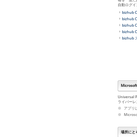
自動ログイ
bizhub C
bizhub C
bizhub C
bizhub C
bizhub 
Micros
Univers
ライバーレ
※
アプリ
※
Micro
場所にとら