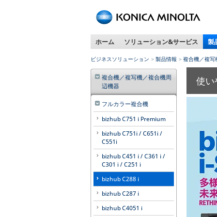
ペ
ー
ジ
ホーム
ソリューション&サービス
製
内
移
ビジネスソリューション
製品情報
複合機／複写
動
用
複合機／複写機／複合機周
使いや
の
辺機器
リ
ン
フルカラー複合機
ク
bizhub C751 i Premium
で
bizhub C751i / C651i /
す
C551i
本
文
bizhub C451 i / C361 i /
C301 i / C251 i
へ
移
bizhub C288 i
動
bizhub C287 i
し
ま
bizhub C4051 i
す