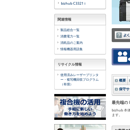
bizhub C3321 i
関連情報
製品総合一覧
消費電力一覧
消耗品のご案内
情報機器用語集
リサイクル情報
使用済みレーザープリンタ
ー・複写機回収プログラム
概要
（有償）
保守サ
最先端の 
bizhu
ます。