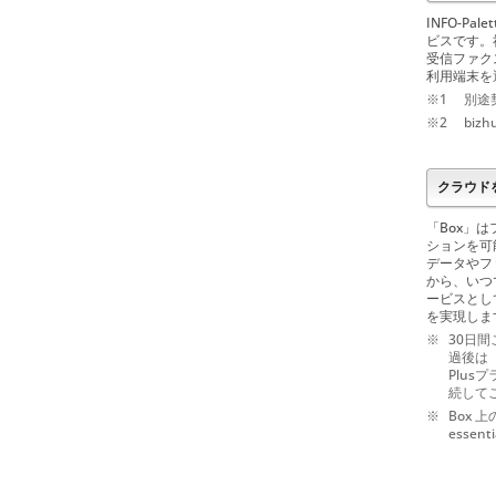
INFO-Palet
ビスです。
受信ファク
利用端末を
※1
別途
※2
biz
クラウド
「Box」
ションを可
データやフ
から、いつ
ービスとし
を実現しま
※
30日
過後は「
Plus
続して
※
Box 
esse