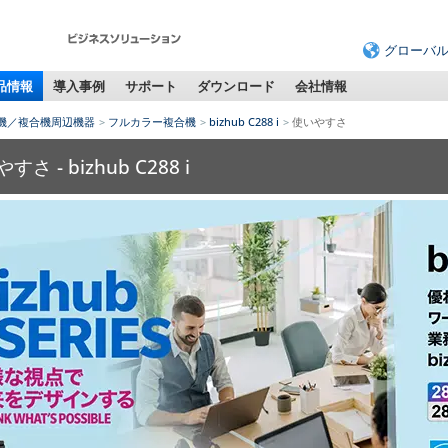
グローバ
品情報
導入事例
サポート
ダウンロード
会社情報
機／複合機周辺機器
フルカラー複合機
bizhub C288 i
使いやすさ
すさ - bizhub C288 i