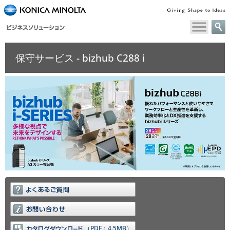
ペ
ー
ジ
内
保守サービス - bizhub C288 i
移
動
用
の
リ
ン
ク
で
す
本
文
へ
移
動
し
ま
（PDF：4.5MB）
す