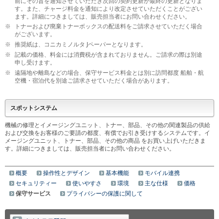
前にその旨を通知させていただき次回の契約更新が最終の更新となりま
す。また、チャージ料金を通知により改定させていただくことがござい
ます。詳細につきましては、販売担当者にお問い合わせください。
※
トナーおよび廃棄トナーボックスの配送料をご請求させていただく場合
がございます。
※
推奨紙は、コニカミノルタ Jペーパーとなります。
※
記載の価格、料金には消費税が含まれておりません。ご請求の際は別途
申し受けます。
※
遠隔地や離島などの場合、保守サービス料金とは別に訪問都度 船舶・航
空機・宿泊代を別途ご請求させていただく場合があります。
スポットシステム
機械の修理とイメージングユニット、トナー、部品、その他の関連製品の供給
および交換をお客様のご要請の都度、有償でお引き受けするシステムです。イ
メージングユニット、トナー、部品、その他の商品 をお買い上げいただきま
す。詳細につきましては、販売担当者にお問い合わせください。
概要
操作性とデザイン
基本機能
モバイル連携
セキュリティー
使いやすさ
環境
主な仕様
価格
保守サービス
プライバシーの保護に関して