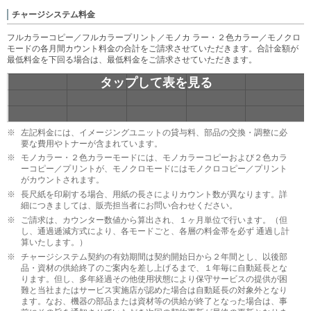
チャージシステム料金
フルカラーコピー／フルカラープリント／モノカ ラー・２色カラー／モノクロ
モードの各月間カウント料金の合計をご請求させていただきます。合計金額が
最低料金を下回る場合は、最低料金をご請求させていただきます。
※
左記料金には、イメージングユニットの貸与料、部品の交換・調整に必
要な費用やトナーが含まれています。
※
モノカラー・２色カラーモードには、モノカラーコピーおよび２色カラ
ーコピー／プリントが、モノクロモードにはモノクロコピー／プリント
がカウントされます。
※
長尺紙を印刷する場合、用紙の長さによりカウント数が異なります。詳
細につきましては、販売担当者にお問い合わせください。
※
ご請求は、カウンター数値から算出され、１ヶ月単位で行います。（但
し、通過逓減方式により、各モードごと、各層の料金帯を必ず 通過し計
算いたします。）
※
チャージシステム契約の有効期間は契約開始日から２年間とし、以後部
品・資材の供給終了のご案内を差し上げるまで、１年毎に自動延長とな
ります。但し、多年経過その他使用状態により保守サービスの提供が困
難と当社またはサービス実施店が認めた場合は自動延長の対象外となり
ます。なお、機器の部品または資材等の供給が終了となった場合は、事