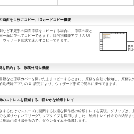
ドの両面を１枚にコピー、IDカードコピー機能
刺など不定形の両面原稿をコピーする場合に、原稿の表と
同一面に並べてコピーできます。目的別機能アプリの UI
、ウィザード形式で迷わずコピーできます。
費を節約する、原稿外消去機能
書籍など原稿カバーを開いたままコピーするときに、原稿を自動で検知し、原稿以
的別機能アプリの UI 設定により、ウィザード形式で簡単に操作できます。
時のストレスを軽減する、軽やかな給紙トレイ
きするだけでスムーズに開閉する快適な操作感の給紙トレイを実現。グリップは、
でも握りやすいフリーグリップタイプを採用しました。給紙トレイ付近での紙詰ま
に用紙が取り出せるので、ダウンタイムを低減します。