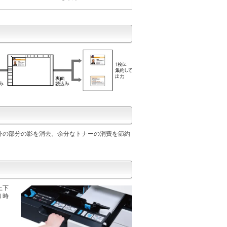
外の部分の影を消去。余分なトナーの消費を節約
上下
り時