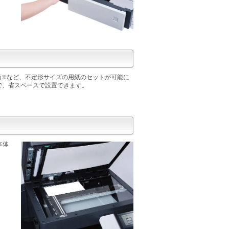
筒
など、不定形サイズの用紙のセットが可能に
※
で、省スペースで設置できます。
本体