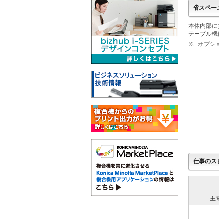
省スペー
本体内部に
テープル機
※
オプショ
仕事のス
主