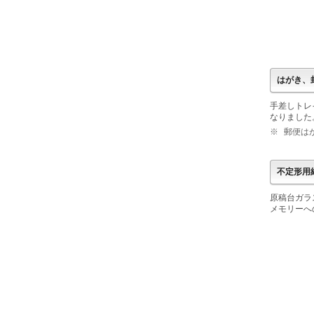
はがき、
手差しトレ
なりました
※
郵便は
不定形用
原稿台ガラ
メモリーへ