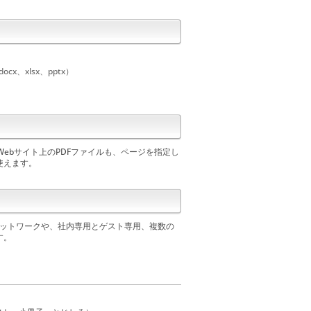
x、xlsx、pptx）
ebサイト上のPDFファイルも、ページを指定し
使えます。
ネットワークや、社内専用とゲスト専用、複数の
す。