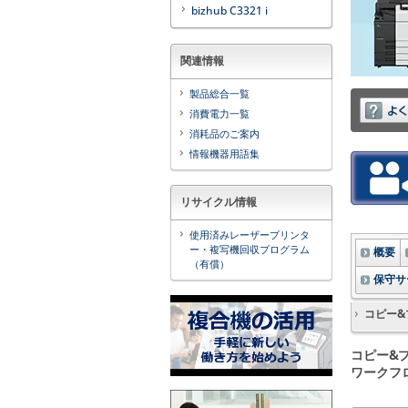
bizhub C3321 i
関連情報
製品総合一覧
消費電力一覧
消耗品のご案内
情報機器用語集
リサイクル情報
使用済みレーザープリンタ
ー・複写機回収プログラム
概要
（有償）
保守サ
コピー&
コピー&
ワークフ