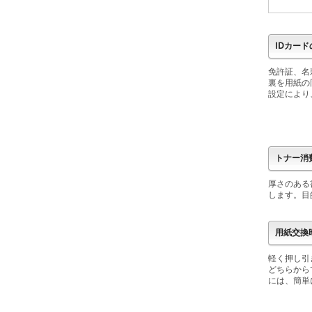
IDカー
免許証、名
裏を用紙の
設定により
トナー消
厚さのある
します。目
用紙交換
軽く押し引
どちらから
には、簡単