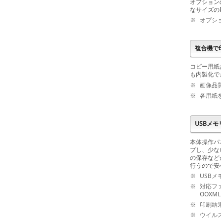
オプション
なサイズの
※
オプショ
複合機で
コピー用紙
も内製化で
※
画像品
※
各用紙
USBメ
本体操作パ
プし、少な
の保存など
行うので安
※
USB
※
対応ファ
OOXML
※
印刷結
※
ウイルス