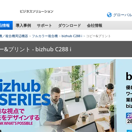
グローバ
品情報
導入事例
サポート
ダウンロード
会社情報
機／複合機周辺機器
フルカラー複合機
bizhub C288 i
コピー&プリント
&プリント - bizhub C288 i