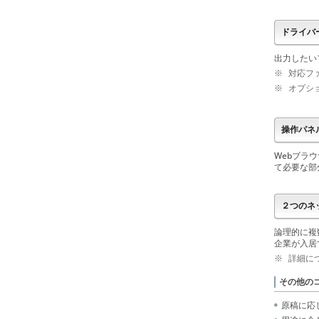
ドライバー
出力したい
※
対応ファ
※
オプショ
操作パネ
Webブラ
て必要な部
２つのネッ
論理的に複
企業が入居
※
詳細に
その他の
原稿に応