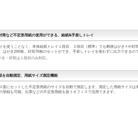
封筒など不定形用紙の使用ができる、給紙&手差しトレイ
イを使うことなく、本体給紙トレイ１段目、２段目（標準）でも郵便はがき
や封
※
。はがき200枚、封筒70枚のセットができ、手差しトレイを使わずに出力できるの
がき・封筒は１段目のみ対応。
紙を自動測定、用紙サイズ測定機能
ス面にセットした不定形用紙のサイズを自動で測定します。測定した用紙サイズは
の登録も可能。伝票などの不定形用紙を扱うオフィスで活用できます。