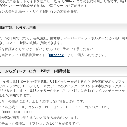
の長尺用紙セットガイドを使用し、最長 1,200mmまでの長尺印刷が可能です。幅
POPやバナーが作成ができるので活用シーンが広がります。
ンの長尺用紙セットガイド MK-730 の装着を推奨。
印刷可能、お役立ち用紙
だけの印刷ではなく、長尺用紙、耐水紙、ペーパーポケットホルダーなどへも印刷
き、コスト・時間の削減に貢献できます。
質を保証するものではございませんので、予めご了承ください。
を当社オフィス用品購買サイト「
bizconcie
」よりご購入いただけます。
モリーからダイレクト出力、USBポート標準搭載
ネル横にUSBポートを標準搭載。USBメモリーを差し込むと操作画面がポップアッ
いステップで、USBメモリー内のデータのダイレクトプリントや本機のボックスへ
ができます。また、USBメモリーからのプリント時には自動でウイルスチェックを
心して利用できます。
メモリーの種類により、正しく動作しない場合があります。
イル形式：PDF、コンパクトPDF、JPEG、TIFF、XPS、コンパクトXPS、
（docx、xlsx、pptx）
果がPCの画面で見えるものと異なる場合があります。
チェック機能は、オプションの LK-116 が必要です。