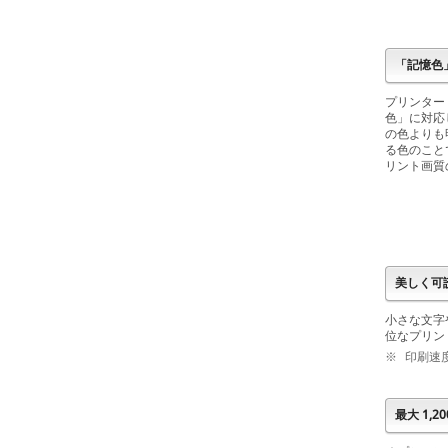
「記憶色
プリンター
色」に対応
の色よりも
る色のこと
リント画質
美しく可読
小さな文字
位なプリン
※
印刷速
最大 1,