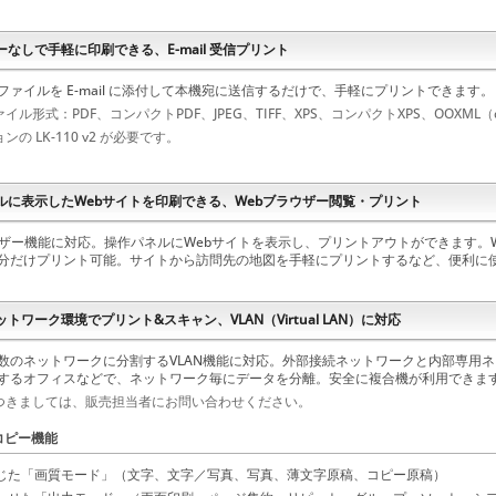
なしで手軽に印刷できる、E-mail 受信プリント
ファイルを E-mail に添付して本機宛に送信するだけで、手軽にプリントできます。
イル形式：PDF、コンパクトPDF、JPEG、TIFF、XPS、コンパクトXPS、OOXML（doc
ンの LK-110 v2 が必要です。
ルに表示したWebサイトを印刷できる、Webブラウザー閲覧・プリント
ウザー機能に対応。操作パネルにWebサイトを表示し、プリントアウトができます。W
分だけプリント可能。サイトから訪問先の地図を手軽にプリントするなど、便利に
トワーク環境でプリント&スキャン、VLAN（Virtual LAN）に対応
数のネットワークに分割するVLAN機能に対応。外部接続ネットワークと内部専用
するオフィスなどで、ネットワーク毎にデータを分離。安全に複合機が利用できま
つきましては、販売担当者にお問い合わせください。
コピー機能
じた「画質モード」（文字、文字／写真、写真、薄文字原稿、コピー原稿）