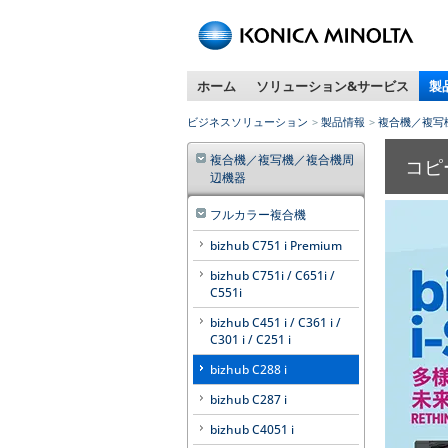
ペ
ー
ジ
ホーム
ソリューション&サービス
製
内
移
ビジネスソリューション
製品情報
複合機／複写
動
用
複合機／複写機／複合機周
コピー
の
辺機器
リ
ン
フルカラー複合機
ク
bizhub C751 i Premium
で
bizhub C751i / C651i /
す
C551i
本
文
bizhub C451 i / C361 i /
C301 i / C251 i
へ
移
bizhub C288 i
動
bizhub C287 i
し
ま
bizhub C4051 i
す