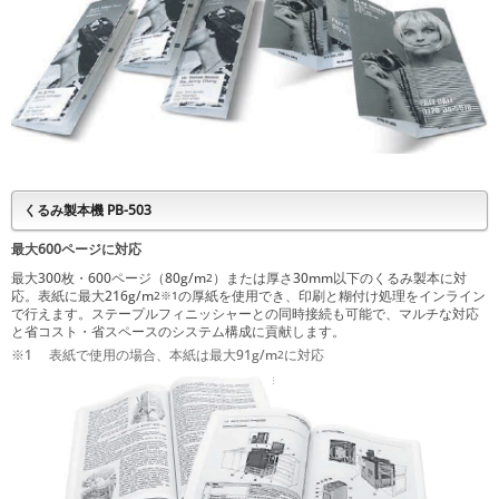
くるみ製本機 PB-503
最大600ページに対応
最大300枚・600ページ（80g/m
）または厚さ30mm以下のくるみ製本に対
2
応。表紙に最大216g/m
の厚紙を使用でき、印刷と糊付け処理をインライン
2
※1
で行えます。ステープルフィニッシャーとの同時接続も可能で、マルチな対応
と省コスト・省スペースのシステム構成に貢献します。
※1
表紙で使用の場合、本紙は最大91g/m
に対応
2