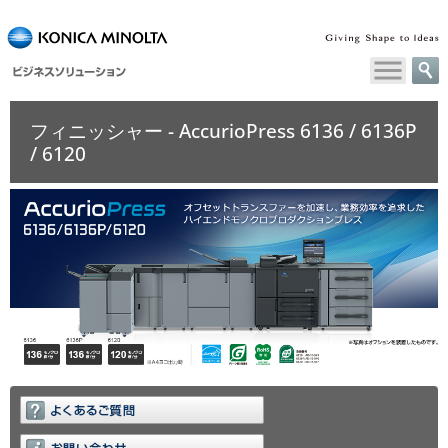
ペ
ー
ジ
内
移
フィニッシャー - AccurioPress 6136 / 6136P
動
/ 6120
用
の
リ
ン
ク
で
す
本
文
へ
移
動
し
ま
す