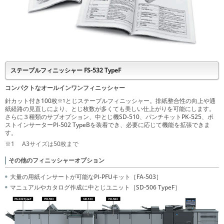
ステープルフィニッシャー FS-532 TypeF
コンパクトなオールインワンフィニッシャー
針カット付き100枚
とじステープルフィニッシャー。排紙整合性の向上や通
※1
紙経路の見直しにより、とじ枚数が多くても美しい仕上がりを可能にします。
さらに３種類のサブオプション、中とじ機SD-510、パンチキットPK-525、ポ
ストインサーターPI-502 TypeBを装着でき、必要に応じて機能を拡張できま
す。
※1
A3サイズは50枚まで
その他のフィニッシャーオプション
大量の用紙インサートが可能なPI-PFUキット［FA-503］
マニュアルやカタログ作成に中とじユニット［SD-506 TypeF］