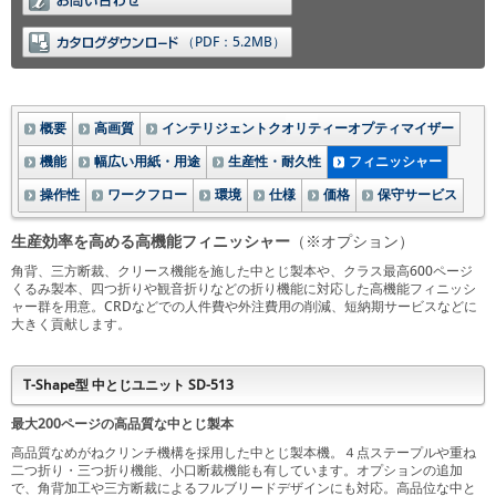
（PDF：5.2MB）
概要
高画質
インテリジェントクオリティーオプティマイザー
機能
幅広い用紙・用途
生産性・耐久性
フィニッシャー
操作性
ワークフロー
環境
仕様
価格
保守サービス
生産効率を高める高機能フィニッシャー
（※オプション）
角背、三方断裁、クリース機能を施した中とじ製本や、クラス最高600ページ
くるみ製本、四つ折りや観音折りなどの折り機能に対応した高機能フィニッシ
ャー群を用意。CRDなどでの人件費や外注費用の削減、短納期サービスなどに
大きく貢献します。
T-Shape型 中とじユニット SD-513
最大200ページの高品質な中とじ製本
高品質なめがねクリンチ機構を採用した中とじ製本機。４点ステープルや重ね
二つ折り・三つ折り機能、小口断裁機能も有しています。オプションの追加
で、角背加工や三方断裁によるフルブリードデザインにも対応。高品位な中と