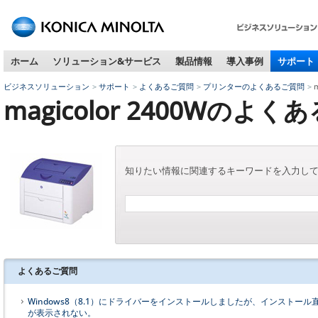
ペ
ー
ジ
ホーム
ソリューション&サービス
製品情報
導入事例
サポート
内
移
ビジネスソリューション
サポート
よくあるご質問
プリンターのよくあるご質問
動
magicolor 2400Wのよ
用
の
リ
ン
ク
知りたい情報に関連するキーワードを入力し
で
す
本
文
へ
移
よくあるご質問
動
し
Windows8（8.1）にドライバーをインストールしましたが、インスト
ま
が表示されない。
す