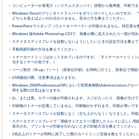
コンピューターが省電力（システムスタンバイ）状態から復帰後、印刷でき
Windows Vistaのプリンタードライバーをダウンロードしたいのですが、「Windows 
どちらを使えばよいのか分かりません。見分け方を教えてください。
PowerPointでスタンプ（ウォーターマーク）が印刷されません。対応策
Windows 版Adobe Photoshop CS3で、画像が横に拡大されたり
ステイタスディスプレイを起動しないようにしたいときの設定方法を教えて
手動両面印刷の方法を教えてください。
トナーカートリッジはセットされているのですが、「X トナーカートリッジ
当するトナーの色です。）
ページ割付（N-up）/ソート（部単位印刷）を同時に行うと、部単位で用
USB接続の際、注意事項はありますか。
Windows 2000Professional/XPにおいて管理者権限(Administrato
用する際の注意はありますか。
白、または黒、カラーの線が印刷されます。スジが入ったり、画像が欠けて
印刷物のトナーが定着していません。印刷物がかすれます。印刷が薄いです
ステータスディスプレイが起動しなく（立ち上がらなく）なりました。対処
ステータスディスプレイで「用紙サイズエラー/選択したトレイに正しい用
表示され、プリンターが印刷を行わないときの対処方法を教えてください。
2色以上のトナーが同時に終了した際のカートリッジ交換を教えてください