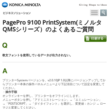
ペ
ー
ジ
PagePro 9100 PrintSystem(ミノルタ
内
移
QMSシリーズ）のよくあるご質問
動
用
の
リ
ン
欧文フォントを使用しているデータが出力されない。
ク
で
す
本
文
プリンターSystemバージョンを、v2.0.10JP 1.0以降にバージョンアップしてか
へ
らプリンター本体の操作パネルメニューより下記項目について設定を変更して
ください。
移
・
操作手順
動
オンラインキーを押し、プリンターをオフラインにします。
し
メニューボタンを押し「アドミニストレーション」→「エミュレーション」
ま
→「POSTSCRIPT」→「ダイタイフォント」を選択し、変更値：カンジ → ロー
マジと変更してください。
す