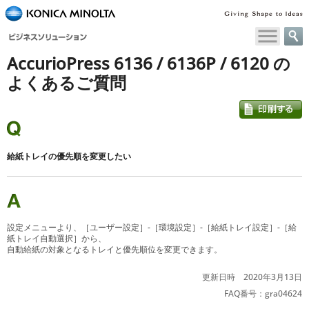
ペ
ー
ジ
AccurioPress 6136 / 6136P / 6120 の
内
移
よくあるご質問
動
用
の
リ
ン
給紙トレイの優先順を変更したい
ク
で
す
本
文
設定メニューより、［ユーザー設定］-［環境設定］-［給紙トレイ設定］-［給
へ
紙トレイ自動選択］から、
自動給紙の対象となるトレイと優先順位を変更できます。
移
動
更新日時 2020年3月13日
し
ま
FAQ番号：gra04624
す