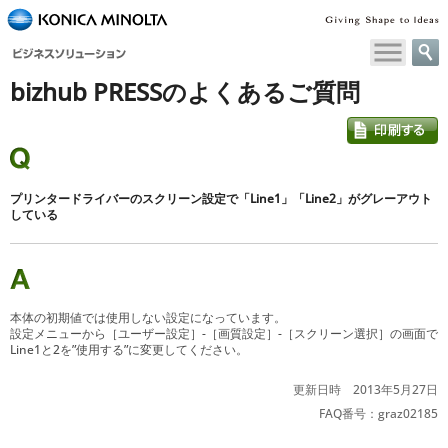
ペ
ー
ジ
bizhub PRESSのよくあるご質問
内
移
動
用
の
リ
プリンタードライバーのスクリーン設定で「Line1」「Line2」がグレーアウト
ン
している
ク
で
す
本
本体の初期値では使用しない設定になっています。
文
設定メニューから［ユーザー設定］-［画質設定］-［スクリーン選択］の画面で
へ
Line1と2を”使用する”に変更してください。
移
動
更新日時 2013年5月27日
し
FAQ番号：graz02185
ま
す