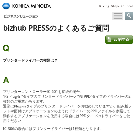
ペ
ー
ジ
bizhub PRESSのよくあるご質問
内
移
動
用
の
リ
プリンタードライバーの種類は？
ン
ク
で
す
本
プリンターコントローラーIC-601を接続の場合、
”PS Plug-in”タイプのプリンタードライバーと”PS PPD”タイプのドライバーの2
文
種類のご用意があります。
へ
通常はPlug-inタイプのプリンタードライバーをお勧めしていますが、組み版ソ
移
フトや面付けアプリケーションのようにドライバーのPPDファイルを参照して
動作するアプリケーションを使用する場合にはPPDタイプのドライバーをご使
動
用ください。
し
IC-306の場合にはプリンタードライバーは1種類となります。
ま
す