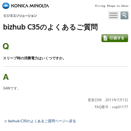
ペ
ー
ジ
bizhub C35のよくあるご質問
内
移
動
用
の
リ
スリープ時の消費電力はいくつですか。
ン
ク
で
す
本
34Wです。
文
へ
更新日時 2011年7月1日
移
FAQ番号：cop01177
動
し
bizhub C35のよくあるご質問ページへ戻る
ま
す