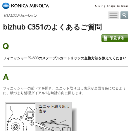
ペ
ー
ジ
bizhub C351のよくあるご質問
内
移
動
用
の
リ
フィニッシャーFS-603のステープルカートリッジの交換方法を教えてください
ン
ク
で
す
本
フィニッシャーの前ドアを開き、ユニット取り出し表示が全面青色になるよう
に、紙づまり処理ダイアル1を時計方向に回します。
文
へ
移
動
し
ま
す