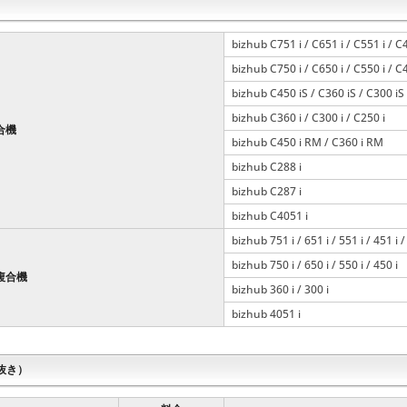
bizhub C751 i / C651 i / C551 i / C4
bizhub C750 i / C650 i / C550 i / C
bizhub C450 iS / C360 iS / C300 iS
bizhub C360 i / C300 i / C250 i
合機
bizhub C450 i RM / C360 i RM
bizhub C288 i
bizhub C287 i
bizhub C4051 i
bizhub 751 i / 651 i / 551 i / 451 i /
bizhub 750 i / 650 i / 550 i / 450 i
複合機
bizhub 360 i / 300 i
bizhub 4051 i
抜き）