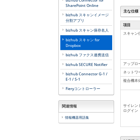
bizhub Connector for
SharePoint Online
主な仕様
bizhub スキャンイメージ
分割アプリ
項目
bizhub スキャン保存名人
スキャン
bizhub スキャン for
Dropbox
bizhub ファクス連携送信
アップロ
bizhub SECURE Notifier
ネットワ
bizhub Connector G-1 /
E-1 / S-1
複合機本
Fieryコントローラー
サイレン
関連情報
ログイン
情報機器用語集