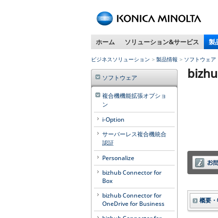
ペ
ー
ジ
ホーム
ソリューション&サービス
製
内
移
ビジネスソリューション
製品情報
ソフトウェア
動
bizh
用
ソフトウェア
の
リ
複合機機能拡張オプショ
ン
ン
ク
i-Option
で
サーバーレス複合機統合
す
認証
本
文
Personalize
へ
bizhub Connector for
移
Box
動
bizhub Connector for
し
概要・
OneDrive for Business
ま
す