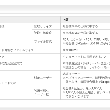
内容
仕様
読取りサイズ
複合機本体の仕様に準ずる
読取り解像度
複合機本体の仕様に準ずる
PDF、コンパクトPDF、TIFF、XPS
ファイル形式
※複合機にi-Option LK-110
ード可能なファイルサイズ
最大100MB
ーク
インターネットに接続できること
体の対応認証方式
本体装置認証 / 外部サーバー認証 /
※認証なしの場合、サイレントモー
認証ユーザー
対象ユーザー
※パブリックユーザー、部門管理の
外となり、毎回複合機上でDrop
トモードでの
複合機1台あたり 最大1,000人
利用可能な
※1,000人を超えた場合、古いユ
ユーザー数
できなくなります