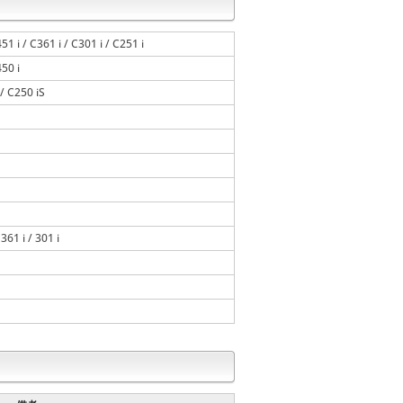
51 i / C361 i / C301 i / C251 i
450 i
 / C250 iS
 361 i / 301 i