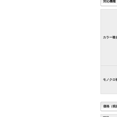
対応機種
カラー複
モノクロ
価格（税