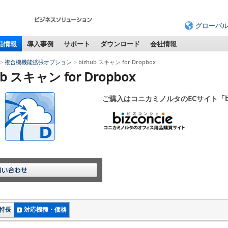
グローバ
品情報
導入事例
サポート
ダウンロード
会社情報
複合機機能拡張オプション
bizhub スキャン for Dropbox
ub スキャン for Dropbox
ご購入はコニカミノルタのECサイト「bi
特長
対応機種・価格