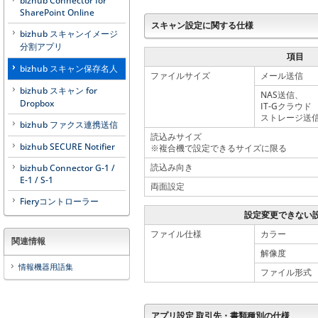
bizhub Connector for
SharePoint Online
スキャン設定に関する仕様
bizhub スキャンイメージ
分割アプリ
項目
bizhub スキャン保存名人
ファイルサイズ
メール送信
bizhub スキャン for
NAS送信、
Dropbox
IT-Gクラウド
ストレージ送
bizhub ファクス連携送信
読込みサイズ
bizhub SECURE Notifier
※複合機で設定できるサイズに限る
読込み向き
bizhub Connector G-1 /
E-1 / S-1
両面設定
Fieryコントローラー
設定変更できない
ファイル仕様
カラー
関連情報
解像度
情報機器用語集
ファイル形式
アプリ設定 取引先・書類種別の仕様