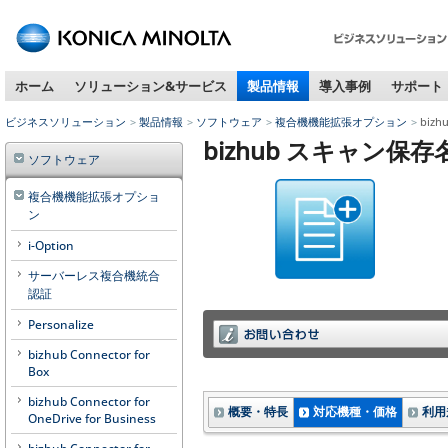
ペ
ー
ジ
ホーム
ソリューション&サービス
製品情報
導入事例
サポート
内
移
ビジネスソリューション
製品情報
ソフトウェア
複合機機能拡張オプション
biz
動
bizhub スキャン保存
用
ソフトウェア
の
リ
複合機機能拡張オプショ
ン
ン
ク
i-Option
で
サーバーレス複合機統合
す
認証
本
文
Personalize
へ
bizhub Connector for
移
Box
動
bizhub Connector for
し
概要・特長
対応機種・価格
利用
OneDrive for Business
ま
す