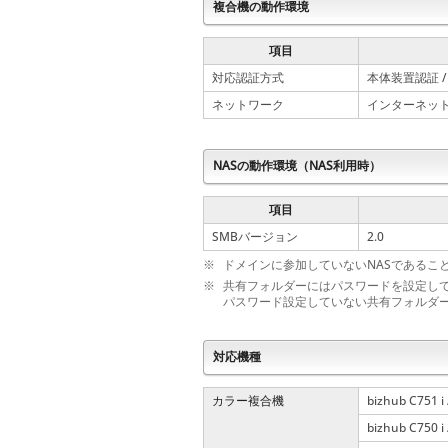
複合機の動作環境
項目
対応認証方式
本体装置認証 /
ネットワーク
インターネッ
NASの動作環境（NAS利用時）
項目
SMBバージョン
2.0
※
ドメインに参加していないNASであること
※
共有フォルダーにはパスワードを設定し
パスワード設定していない共有フォルダ
対応機種
カラー複合機
bizhub C751 i /
bizhub C750 i /