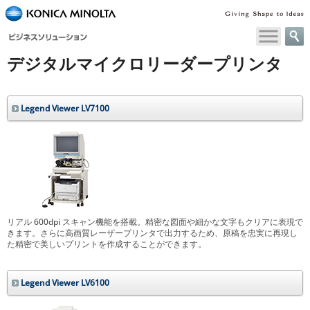
ペ
ー
ジ
デジタルマイクロリーダープリンタ
内
移
動
用
Legend Viewer LV7100
の
リ
ン
ク
で
す
本
文
リアル 600dpi スキャン機能を搭載。精密な図面や細かな文字もクリアに表現で
きます。さらに高画質レーザープリンタで出力するため、原稿を忠実に再現し
へ
た精密で美しいプリントを作成することができます。
移
動
し
Legend Viewer LV6100
ま
す