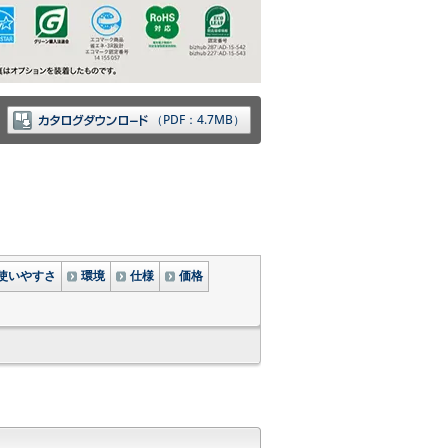
（PDF：4.7MB）
使いやすさ
環境
仕様
価格