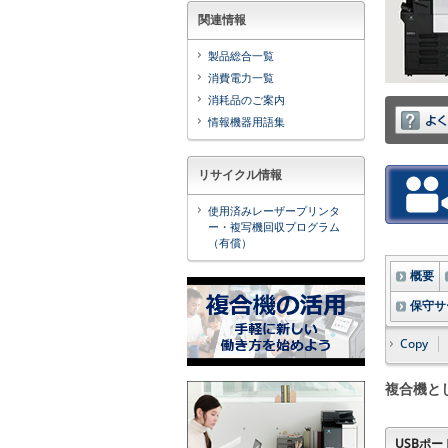
関連情報
製品総合一覧
消費電力一覧
消耗品のご案内
情報機器用語集
リサイクル情報
使用済みレーザープリンタ
ー・複写機回収プログラム
（有償）
概要
保守サ
Copy
複合機と
USBポー