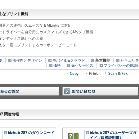
主なプリント機能
器との連携がスムーズな BMLinkS に対応
ードライバーを自分用にカスタマイズできるMyタブ機能
インデックス紙）への印刷
えを一度にプリントするカーボンコピーモード
要
操作性とデザイン
モバイル&クラウド
基本機能
セキュリテ
価格
保守サービス
プライバシーの保護
Copy
Print
Scan & Fax
 287 関連情報
bizhub 287 のダウンロード
bizhub 287 のユーザーズガ
イド（取扱説明書）