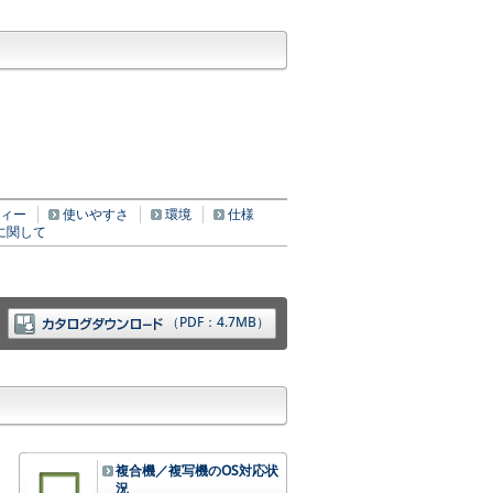
ィー
使いやすさ
環境
仕様
に関して
（PDF：4.7MB）
複合機／複写機のOS対応状
況