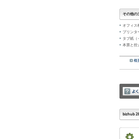
その他の
オフィス機
プリンタ
タブ紙（
本票と控
概
bizhub