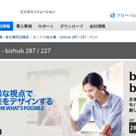
グローバ
品情報
導入事例
サポート
ダウンロード
会社情報
機／複合機周辺機器
モノクロ複合機
bizhub 287 / 227
Print
t - bizhub 287 / 227