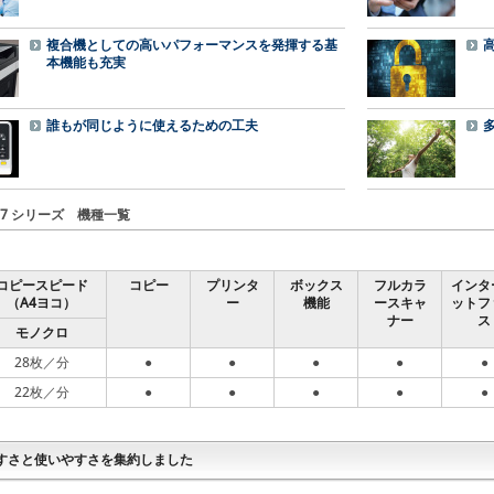
複合機としての高いパフォーマンスを発揮する基
本機能も充実
誰もが同じように使えるための工夫
 287 シリーズ 機種一覧
コピースピード
コピー
プリンタ
ボックス
フルカラ
インタ
（
A4
ヨコ）
ー
機能
ースキャ
ットフ
ナー
ス
モノ
クロ
28枚
／分
●
●
●
●
●
22枚
／分
●
●
●
●
●
すさと使いやすさを集約しました