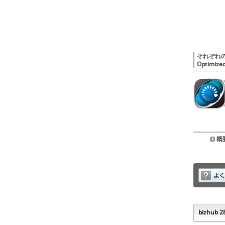
それぞれ
Optimized
概
bizhub