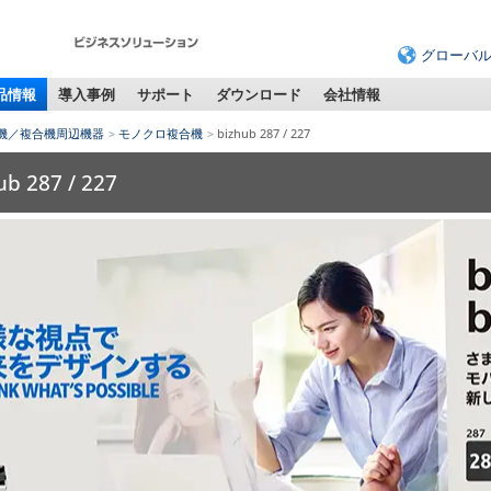
グローバ
品情報
導入事例
サポート
ダウンロード
会社情報
機／複合機周辺機器
モノクロ複合機
bizhub 287 / 227
ub 287 / 227