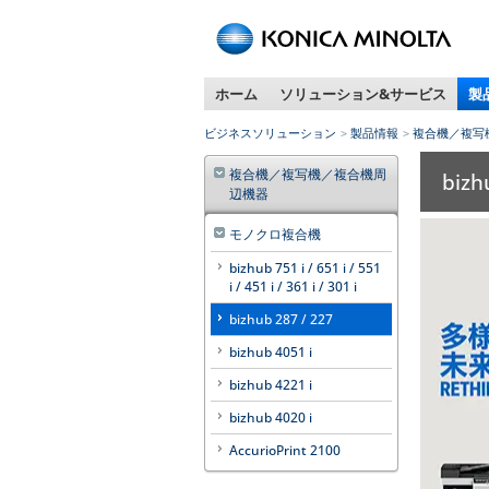
ペ
ー
ジ
ホーム
ソリューション&サービス
製
内
移
ビジネスソリューション
製品情報
複合機／複写
動
用
複合機／複写機／複合機周
bizh
の
辺機器
リ
ン
モノクロ複合機
ク
bizhub 751 i / 651 i / 551
で
i / 451 i / 361 i / 301 i
す
bizhub 287 / 227
本
文
bizhub 4051 i
へ
bizhub 4221 i
移
動
bizhub 4020 i
し
AccurioPrint 2100
ま
す