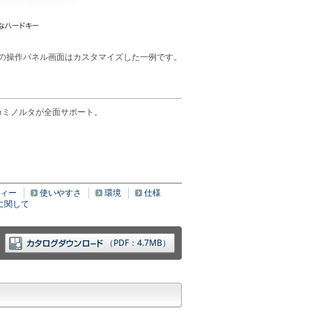
記の操作パネル画面はカスタマイズした一例です。
カミノルタが全面サポート。
ィー
使いやすさ
環境
仕様
に関して
（PDF：4.7MB）