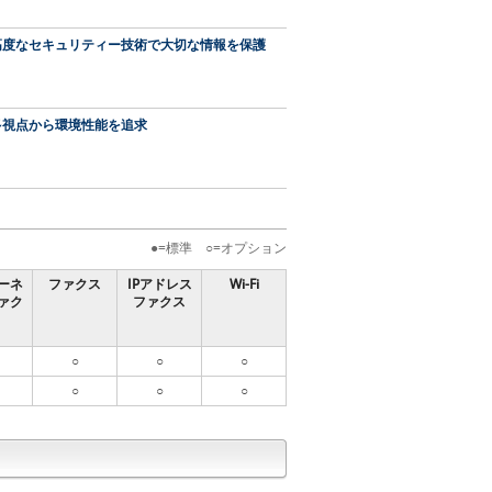
高度なセキュリティー技術で大切な情報を保護
多視点から環境性能を追求
=標準
=オプション
●
○
ーネ
ファクス
IP
アドレス
Wi-Fi
ァク
ファクス
○
○
○
○
○
○