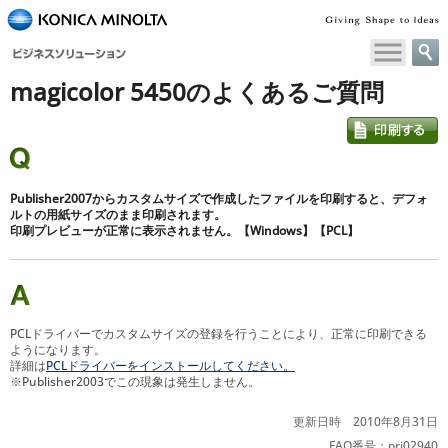
ペ
ー
ジ
magicolor 5450のよくあるご質問
内
移
動
用
の
リ
Publisher2007からカスタムサイズで作成したファイルを印刷すると、デフォ
ン
ルトの用紙サイズのまま印刷されます。
印刷プレビューが正常に表示されません。【Windows】【PCL】
ク
で
す
本
文
PCLドライバーでカスタムサイズの登録を行うことにより、正常に印刷できる
へ
ようになります。
移
詳細は
PCLドライバーをインストールしてください。
※Publisher2003でこの現象は発生しません。
動
し
更新日時 2010年8月31日
ま
す
FAQ番号：pri02940