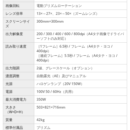
画像回転
電動プリズムローテーション
レンズ倍率
13
～27
、23
～50
（ズームレンズ）
×
×
×
×
スクリーンサイ
300mm
300mm
×
ズ
出力解像度
200 / 300 / 400 / 600 / 800dpi（A4タテ画像でドライバ
ーソフトのみ対応）
読み取り速度
［1フレーム］6.5秒 / フレーム（A4タテ・ヨコ /
400dpi）
［連続フレーム］5.5秒 / フレーム（A4タテ・ヨコ /
400dpi）
出力階調
2値、グレースケール（オプション）
濃度調整
自動露光（AE）及びマニュアル
光源
ハロゲンランプ（20V 150W）
電源
100V 50 / 60Hz（共用）
最大消費電力
350W
大きさ
503
821
716mm
×
×
（W
D
H）
×
×
質量
42kg
標準付属品
プリズム