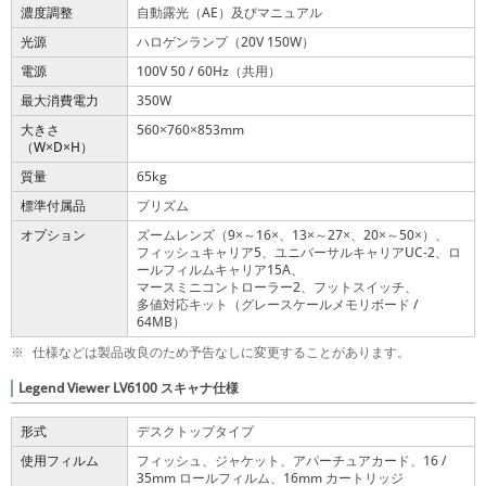
濃度調整
自動露光（AE）及びマニュアル
光源
ハロゲンランプ（20V 150W）
電源
100V 50 / 60Hz（共用）
最大消費電力
350W
大きさ
560
760
853mm
×
×
（W
D
H）
×
×
質量
65kg
標準付属品
プリズム
オプション
ズームレンズ（9
～16
、13
～27
、20
～50
）、
×
×
×
×
×
×
フィッシュキャリア5、ユニバーサルキャリアUC-2、ロ
ールフィルムキャリア15A、
マースミニコントローラー2、フットスイッチ、
多値対応キット（グレースケールメモリボード /
64MB）
※
仕様などは製品改良のため予告なしに変更することがあります。
Legend Viewer LV6100 スキャナ仕様
形式
デスクトップタイプ
使用フィルム
フィッシュ、ジャケット、アパーチュアカード、16 /
35mm ロールフィルム、16mm カートリッジ