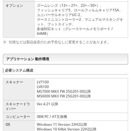
オプション
ズームレンズ（13
～27
、23
～50
）、
×
×
×
×
フィッシュキャリア5、ロールフィルムキャリア15A、
ユニバーサルキャリアUC-2、
マースミニコントローラー2、マニュアルマスキングキ
ット、フットスイッチ、
多値対応キット（グレースケールメモリボード /
64MB）
※
仕様などは製品改良のため予告なしに変更することがあります。
アプリケーション 動作環境
必要システム構成
スキャナー
LV7100
LV6100
MS7000 MKII FW 25G201-00以降
MS6000 MKII FW 25G201-00以降
スキャナードラ
Ver.4.21 以降
イバー
コンピューター
IBM PC / AT互換機
OS
Windows 11 Version 23H2以降
Windows 10 64bit Version 22H2以降