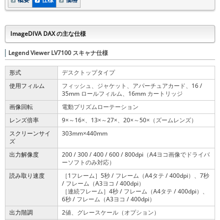
ImageDIVA DAX の主な仕様
Legend Viewer LV7100 スキャナ仕様
形式
デスクトップタイプ
使用フィルム
フィッシュ、ジャケット、アパーチュアカード、16 /
35mm ロールフィルム、16mm カートリッジ
画像回転
電動プリズムローテーション
レンズ倍率
9
～16
、13
～27
、20
～50
（ズームレンズ）
×
×
×
×
×
×
スクリーンサイ
303mm
440mm
×
ズ
出力解像度
200 / 300 / 400 / 600 / 800dpi（A4ヨコ画像でドライバ
ーソフトのみ対応）
読み取り速度
［1フレーム］5秒 / フレーム（A4タテ / 400dpi）、7秒
/ フレーム（A3ヨコ / 400dpi）
［連続フレーム］4秒 / フレーム（A4タテ / 400dpi）、
6秒 / フレーム（A3ヨコ / 400dpi）
出力階調
2値、グレースケール（オプション）