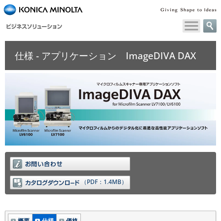
ペ
ー
ジ
内
仕様 - アプリケーション ImageDIVA DAX
移
動
用
の
リ
ン
ク
で
す
本
文
へ
移
（PDF：1.4MB）
動
し
ま
す
概要
仕様
価格