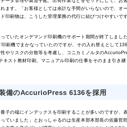
くデータ管理や製造手配、出荷作業などをセットにして、お
られます。「お客様としては余計な手間がいらないので、オ
ンド印刷物は、こうした管理業務の代行に結びつけやすいで
っていたオンデマンド印刷機のサポート期間が終了しました。「
ド印刷機でまかなっていたのですが、その入れ替えとして136
やリスクの分散等を考慮し、コニカミノルタのAccurioPres
のテキスト教材印刷、マニュアル印刷の仕事をそのまま引き継
装備のAccurioPress 6136を採用
、冊子の端にインデックスを印刷することが多いのですが、
なっていました」とおっしゃるのは生産本部本部長の佐藤哲