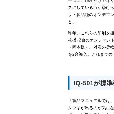
一つに、印刷だけでな
スにしている点が挙げ
ット多品種のオンデマ
と。
昨年、これらの印刷を担
枚機×2台のオンデマン
（岡本様）。対応の柔軟性
を2台導入。これまで
IQ-501が標準
「製品マニュアルでは
タツキが出るのが気に