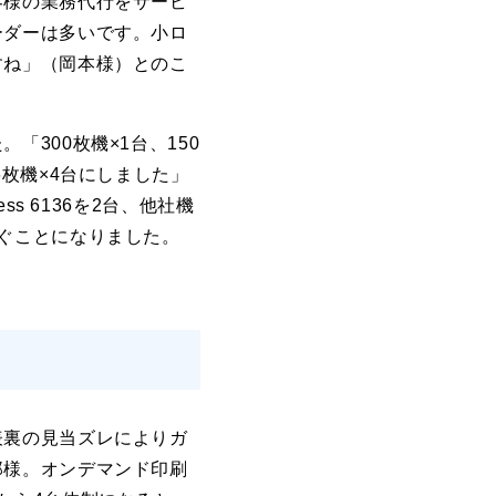
客様の業務代行をサービ
ーダーは多いです。小ロ
すね」（岡本様）とのこ
300枚機×1台、150
枚機×4台にしました」
s 6136を2台、他社機
ぐことになりました。
表裏の見当ズレによりガ
郎様。オンデマンド印刷