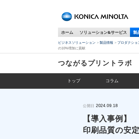
ペ
ー
ジ
内
ホーム
ソリューション&サービス
製
移
動
ビジネスソリューション
製品情報
プロダクショ
用
の10%増加に貢献
の
リ
つながるプリントラボ
ン
ク
で
トップ
コラム
す
本
文
へ
2024.09.18
公開日
移
【導入事例】
動
し
印刷品質の安定
ま
す