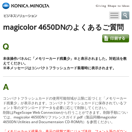
ペ
ー
ジ
magicolor 4650DNのよくあるご質問
内
移
動
用
の
リ
本体操作パネルに「メモリーカード残量少」※と表示されました。対処法を教
ン
えてください。
※本メッセージはコンパクトフラッシュカード装着時に表示されます。
ク
で
す
本
文
コンパクトフラッシュカードの使用可能領域が上限に近づくと「メモリーカー
へ
ド残量少」が表示されます。コンパクトフラッシュカードに保存されているフ
移
ォント等のダウンロードデータを必要に応じて削除してください。
削除はPageScope Web Connectionから行うことができます。削除手順につい
動
ては、magicolor 4650DNリファレンスガイド.pdf（製品同梱magicolor
し
4650DN Utilities and Documentaion CD-ROM内）を参照ください。
ま
「メモリーカード残量少」表示の状態で更にジョブ送信、フォント等のダウン
す