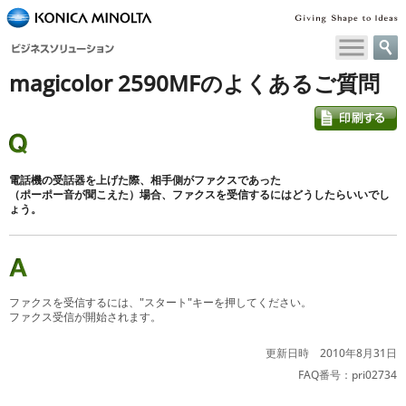
ペ
ー
ジ
magicolor 2590MFのよくあるご質問
内
移
動
用
の
リ
電話機の受話器を上げた際、相手側がファクスであった
ン
（ポーポー音が聞こえた）場合、ファクスを受信するにはどうしたらいいでし
ょう。
ク
で
す
本
文
ファクスを受信するには、"スタート"キーを押してください。
へ
ファクス受信が開始されます。
移
動
更新日時 2010年8月31日
し
FAQ番号：pri02734
ま
す