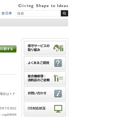
ル
日本
場合はトナ
5年7月30日
cop04044