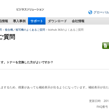
グローバ
品情報
導入事例
サポート
ダウンロード
会社情報
問
複合機／複写機のよくあるご質問
bizhub 363のよくあるご質問
るご質問
ます。トナーを交換した方がよいですか？
れまするため、残量があっても補給表示が出るようになっています。補給表示が出た
更新日時 201
FAQ番号：