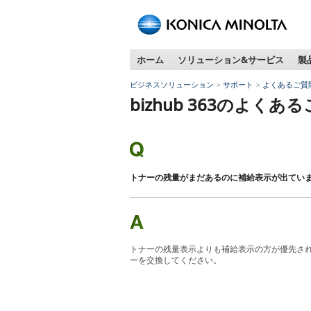
ペ
ー
ジ
ホーム
ソリューション&サービス
製
内
移
ビジネスソリューション
サポート
よくあるご質
動
bizhub 363のよくあ
用
の
リ
ン
ク
トナーの残量がまだあるのに補給表示が出てい
で
す
本
文
へ
トナーの残量表示よりも補給表示の方が優先さ
移
ーを交換してください。
動
し
ま
す