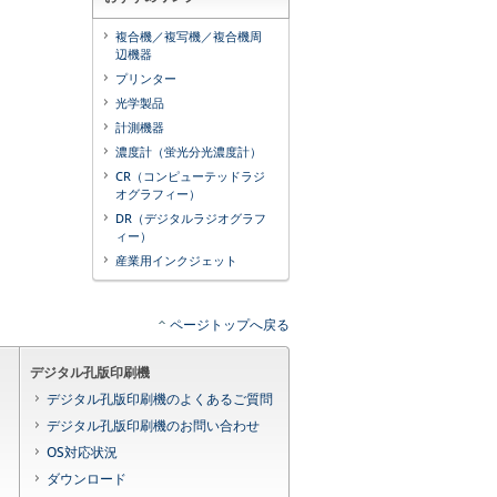
複合機／複写機／複合機周
辺機器
プリンター
光学製品
計測機器
濃度計（蛍光分光濃度計）
CR（コンピューテッドラジ
オグラフィー）
DR（デジタルラジオグラフ
ィー）
産業用インクジェット
ページトップへ戻る
デジタル孔版印刷機
デジタル孔版印刷機のよくあるご質問
デジタル孔版印刷機のお問い合わせ
OS対応状況
ダウンロード