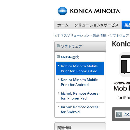
ペ
ー
ジ
ホーム
ソリューション&サービス
製
内
移
ビジネスソリューション
製品情報
ソフトウェア
動
Konic
用
ソフトウェア
の
リ
Mobile連携
ン
Konica Minolta Mobile
ク
Print for iPhone / iPad
で
Konica Minolta Mobile
す
Print for Android
本
文
bizhub Remote Access
for iPhone/iPad
へ
移
bizhub Remote Access
動
for Android
し
ま
関連情報
す