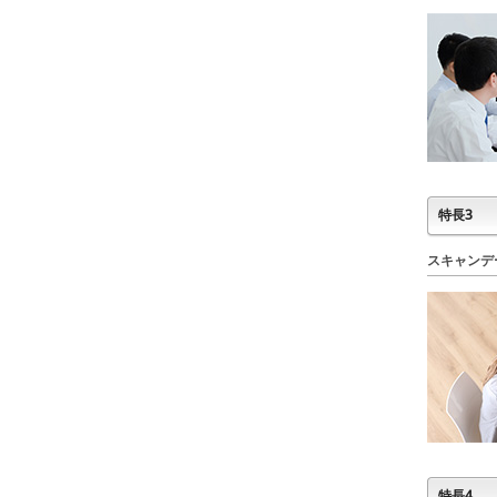
特長3
スキャンデ
特長4