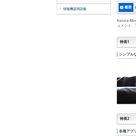
概要
情報機器用語集
Konica
ュメント、
特長1
シンプル
特長2
各種アプ