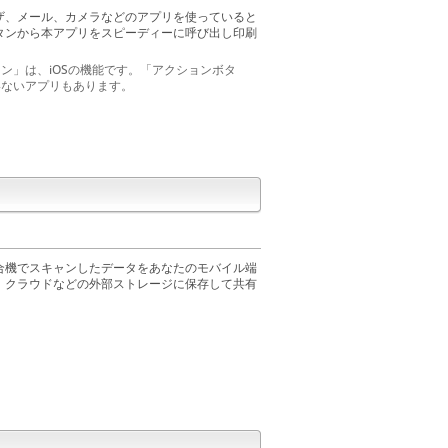
ザ、メール、カメラなどのアプリを使っていると
タンから本アプリをスピーディーに呼び出し印刷
。
ン」は、iOSの機能です。「アクションボタ
いないアプリもあります。
合機でスキャンしたデータをあなたのモバイル端
、クラウドなどの外部ストレージに保存して共有
。