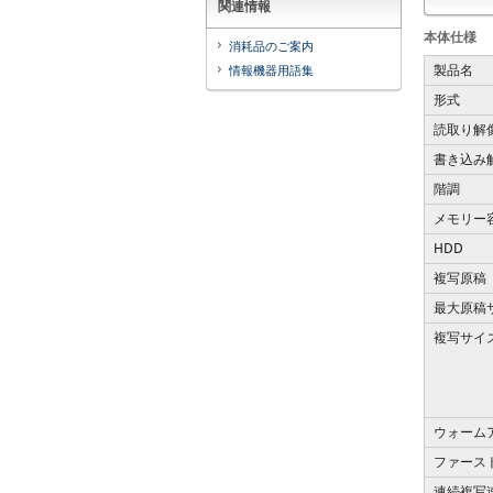
関連情報
本体仕様
消耗品のご案内
製品名
情報機器用語集
形式
読取り解
書き込み
階調
メモリー
HDD
複写原稿
最大原稿
複写サイ
ウォーム
ファース
連続複写