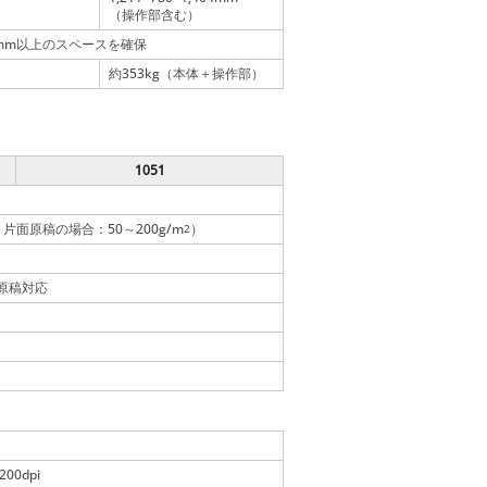
（操作部含む）
0mm以上のスペースを確保
約353kg（本体＋操作部）
1051
片面原稿の場合：50～200g/m
）
2
原稿対応
200dpi