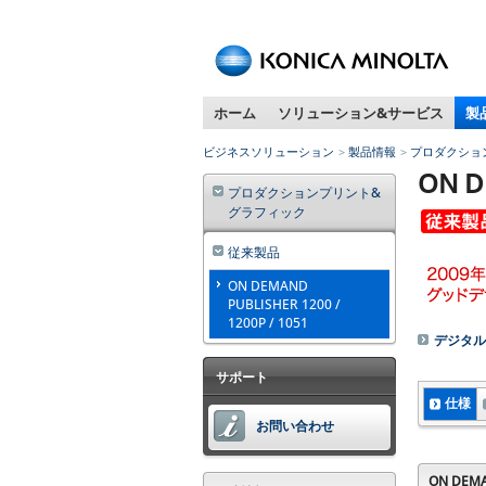
ペ
ー
ジ
内
ホーム
ソリューション&サービス
製
移
動
ビジネスソリューション
製品情報
プロダクショ
用
ON D
の
プロダクションプリント&
リ
グラフィック
ン
従来製品
ク
で
ON DEMAND
す
PUBLISHER 1200 /
1200P / 1051
本
デジタル
文
へ
サポート
移
仕様
動
お問い合わせ
し
ま
ON DEMA
す