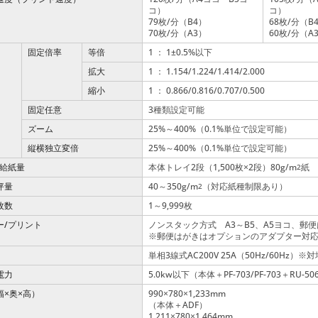
コ）
コ）
79枚/分（B4）
68枚/分（B
70枚/分（A3）
60枚/分（A
固定倍率
等倍
1 ： 1±0.5%以下
拡大
1 ： 1.154/1.224/1.414/2.000
縮小
1 ： 0.866/0.816/0.707/0.500
固定任意
3種類設定可能
ズーム
25%～400%（0.1%単位で設定可能）
縦横独立変倍
25%～400%（0.1%単位で設定可能）
/給紙量
本体トレイ2段（1,500枚
2段）80g/m
紙
2
×
坪量
40～350g/m
（対応紙種制限あり）
2
枚数
1～9,999枚
ー/プリント
ノンスタック方式 A3～B5、A5ヨコ、郵
※郵便はがきはオプションのアダプター対
単相3線式AC200V 25A（50Hz/60Hz）※
電力
5.0kw以下（本体＋PF-703/PF-703＋RU-506
幅
奥
高）
990
780
1,233mm
×
×
×
×
（本体＋ADF）
1,211
780
1,464mm
×
×