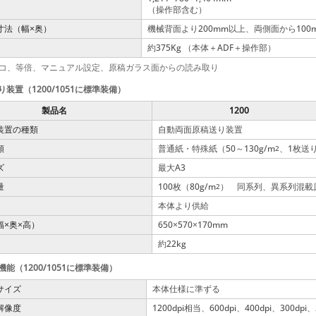
（操作部含む）
寸法（幅
奥）
機械背面より200mm以上、両側面から10
×
約375Kg （本体＋ADF＋操作部）
ヨコ、等倍、マニュアル設定、原稿ガラス面からの読み取り
装置（1200/1051に標準装備）
製品名
1200
装置の種類
自動両面原稿送り装置
類
普通紙・特殊紙（50～130g/m
、1枚送り
2
ズ
最大A3
量
100枚（80g/m
） 同系列、異系列混載
2
本体より供給
幅
奥
高）
650
570
170mm
×
×
×
×
約22kg
能（1200/1051に標準装備）
サイズ
本体仕様に準ずる
解像度
1200dpi相当、600dpi、400dpi、300dpi、