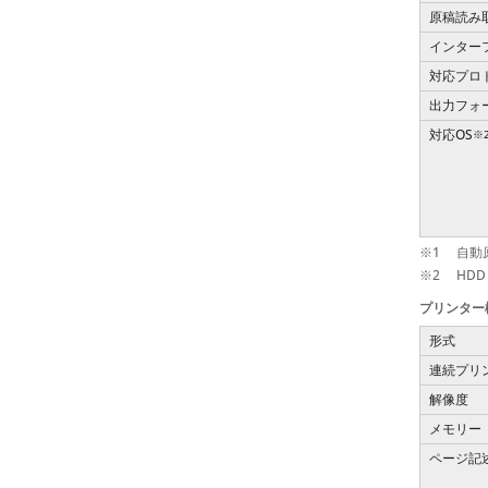
原稿読み
インター
対応プロ
出力フォ
対応OS
※
※1
自動
※2
HDD
プリンター
形式
連続プリ
解像度
メモリー
ページ記