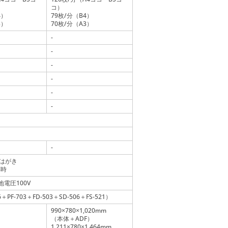
コ）
4）
79枚/分（B4）
3）
70枚/分（A3）
-
-
-
-
-
-
-
便はがき
応時
対地電圧100V
＋PF-703＋FD-503＋SD-506＋FS-521）
990
780
1,020mm
×
×
（本体＋ADF）
1,211
780
1,464mm
×
×