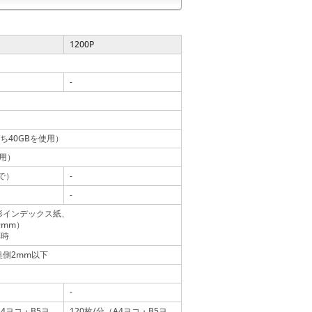
1200P
-
のうち40GBを使用）
使用）
で）
-
-
定形インデックス紙、
9mm）
応時
奥側2mm以下
-
A4ヨコ・B5ヨ
120枚/分（A4ヨコ・B5ヨ