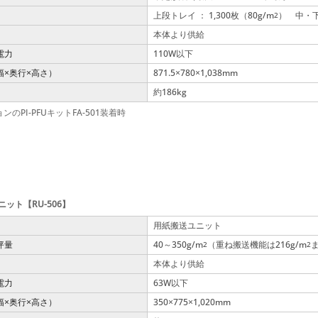
上段トレイ ： 1,300枚（80g/m
） 中・下段
2
本体より供給
電力
110W以下
幅
奥行
高さ）
871.5
780
1,038mm
×
×
×
×
約186kg
ンのPI-PFUキットFA-501装着時
ット【RU-506】
用紙搬送ユニット
坪量
40～350g/m
（重ね搬送機能は216g/m
2
2
本体より供給
電力
63W以下
幅
奥行
高さ）
350
775
1,020mm
×
×
×
×