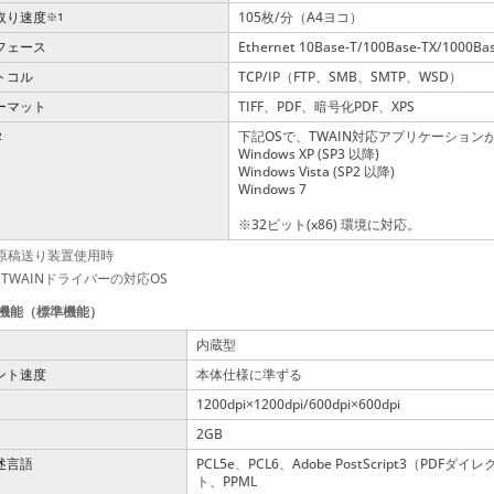
取り速度
105枚/分（A4ヨコ）
※1
フェース
Ethernet 10Base-T/100Base-TX/1000Ba
トコル
TCP/IP（FTP、SMB、SMTP、WSD）
ーマット
TIFF、PDF、暗号化PDF、XPS
下記OSで、TWAIN対応アプリケーション
2
Windows XP (SP3 以降)
Windows Vista (SP2 以降)
Windows 7
※32ビット(x86) 環境に対応。
原稿送り装置使用時
 TWAINドライバーの対応OS
機能（標準機能）
内蔵型
ント速度
本体仕様に準ずる
1200dpi
1200dpi/600dpi
600dpi
×
×
2GB
述言語
PCL5e、PCL6、Adobe PostScript3（P
ト、PPML