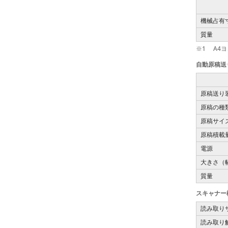
機械占有
質量
※1
A4
自動原稿送り
原稿送り
原稿の種
原稿サイ
原稿積載
電源
大きさ（
質量
スキャナー機
読み取り
読み取り