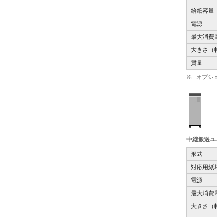
給紙容量
電源
最大消費
大きさ（
質量
※
オプショ
中継搬送ユニ
形式
対応用紙
電源
最大消費
大きさ（