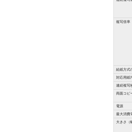
複写倍率
給紙方式
対応用紙
連続複写
両面コピ
電源
最大消費
大きさ（