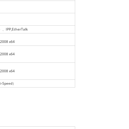
）
IPP,EtherTalk
r2008 x64
r2008 x64
r2008 x64
i-Speed）