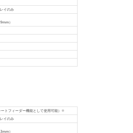
レイのみ
39mm）
シートフィーダー機能として使用可能）
※
レイのみ
33mm）