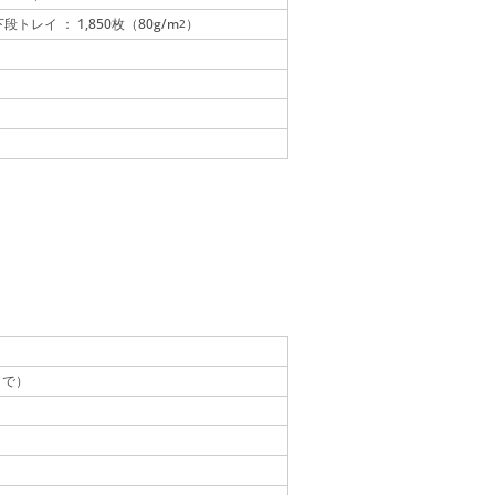
トレイ ： 1,850枚（80g/m
）
2
まで）