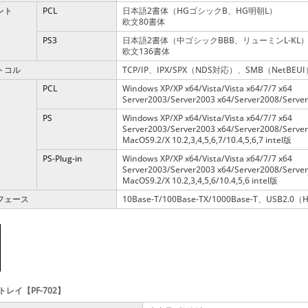
ント
PCL
日本語2書体（HGゴシックB、HG明朝L）
欧文80書体
PS3
日本語2書体（中ゴシックBBB、リューミンL-KL
欧文136書体
トコル
TCP/IP、IPX/SPX（NDS対応）、SMB（NetBEUI）、
PCL
Windows XP/XP x64/Vista/Vista x64/7/7 x64
Server2003/Server2003 x64/Server2008/Serve
PS
Windows XP/XP x64/Vista/Vista x64/7/7 x64
Server2003/Server2003 x64/Server2008/Serve
MacOS9.2/X 10.2,3,4,5,6,7/10.4,5,6,7 intel版
PS-Plug-in
Windows XP/XP x64/Vista/Vista x64/7/7 x64
Server2003/Server2003 x64/Server2008/Serve
MacOS9.2/X 10.2,3,4,5,6/10.4,5,6 intel版
フェース
10Base-T/100Base-TX/1000Base-T、USB2.0（H
レイ【PF-702】