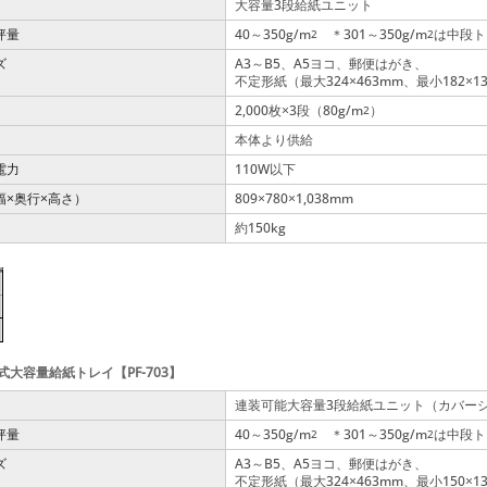
大容量3段給紙ユニット
坪量
40～350g/m
＊301～350g/m
は中段ト
2
2
ズ
A3～B5、A5ヨコ、郵便はがき、
不定形紙（最大324
463mm、最小182
1
×
×
2,000枚
3段（80g/m
）
2
×
本体より供給
電力
110W以下
幅
奥行
高さ）
809
780
1,038mm
×
×
×
×
約150kg
大容量給紙トレイ【PF-703】
連装可能大容量3段給紙ユニット（カバー
坪量
40～350g/m
＊301～350g/m
は中段ト
2
2
ズ
A3～B5、A5ヨコ、郵便はがき、
不定形紙（最大324
463mm、最小150
1
×
×