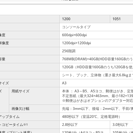
1200
1051
コンソールタイプ
像度
600dpi
600dpi
×
解像度
1200dpi
1200dpi
×
256階調
容量
768MB(DRAM)+40GB(HDD容量160GB
120GB（HDD容量160GBのうち120GBを
シート、ブック、立体物（重さ最大6.8kgま
サイズ
A3
ズ
用紙サイズ
本体 ： A3～B5、A5ヨコ、郵便はがき、
不定形紙（最大324
463mm、最小182
13
×
×
※郵便はがきはオプションのアダプター対
画像欠け幅
先端：3mm以下、後端：2mm以下、手前/
アップタイム
480秒以下（室温20℃、定格電源時）
トコピータイム
2.8秒以下
3.0秒以下
※1
速度（プリント速度）
120枚/分（A4ヨコ・B5ヨ
105枚/分（