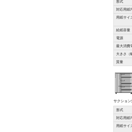
形式
対応用紙
用紙サイ
給紙容量
電源
最大消費
大きさ（
質量
サクション式
形式
対応用紙
用紙サイ