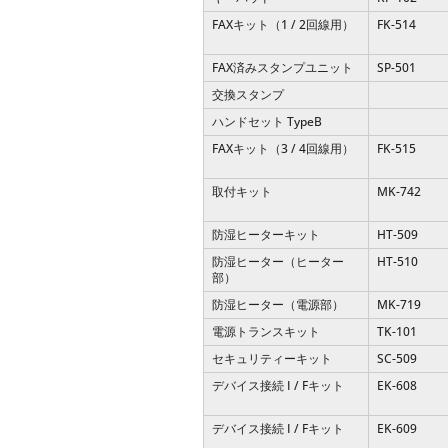
FAXキット（1 / 2回線用）
FK-514
FAX済みスタンプユニット
SP-501
交換スタンプ
ハンドセット TypeB
FAXキット（3 / 4回線用）
FK-515
取付キット
MK-742
防湿ヒーターキット
HT-509
防湿ヒーター（ヒーター
HT-510
部）
防湿ヒーター（電源部）
MK-719
電源トランスキット
TK-101
セキュリティーキット
SC-509
デバイス接続 I / Fキット
EK-608
デバイス接続 I / Fキット
EK-609