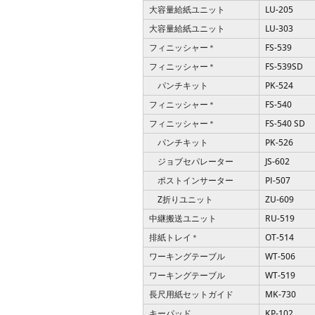
大容量給紙ユニット
LU-205
大容量給紙ユニット
LU-303
フィニッシャー
FS-539
＊
フィニッシャー
FS-539SD
＊
パンチキット
PK-524
フィニッシャー
FS-540
＊
フィニッシャー
FS-540 SD
＊
パンチキット
PK-526
ジョブセパレーター
JS-602
ポストインサーター
PI-507
Z折りユニット
ZU-609
中継搬送ユニット
RU-519
排紙トレイ
OT-514
＊
ワーキングテーブル
WT-506
ワーキングテーブル
WT-519
長尺用紙セットガイド
MK-730
キーパッド
KP-102