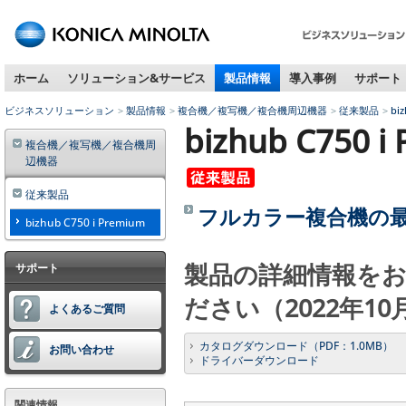
ペ
ー
ジ
ホーム
ソリューション&サービス
製品情報
導入事例
サポート
内
移
ビジネスソリューション
製品情報
複合機／複写機／複合機周辺機器
従来製品
bi
動
bizhub C750 i
用
複合機／複写機／複合機周
の
辺機器
リ
ン
従来製品
フルカラー複合機の
ク
bizhub C750 i Premium
で
す
製品の詳細情報を
サポート
本
文
ださい（2022年1
へ
よくあるご質問
移
カタログダウンロード（PDF：1.0MB）
動
お問い合わせ
ドライバーダウンロード
し
ま
す
関連情報