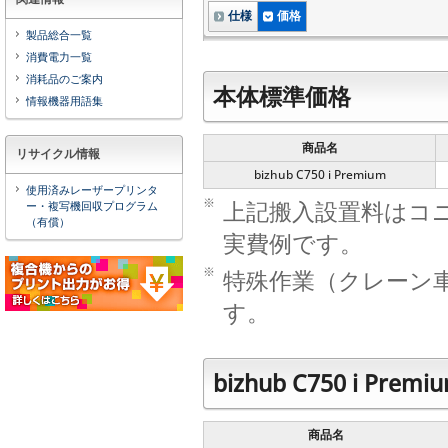
仕様
価格
製品総合一覧
消費電力一覧
消耗品のご案内
本体標準価格
情報機器用語集
商品名
リサイクル情報
bizhub C750 i Premium
使用済みレーザープリンタ
※
上記搬入設置料はコ
ー・複写機回収プログラム
（有償）
実費例です。
※
特殊作業（クレーン
す。
bizhub C750 i P
商品名