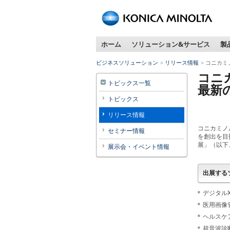
ペ
ー
ジ
ホーム
ソリューション&サービス
製
内
移
ビジネスソリューション
リリース情報
コニカミ
動
コニ
用
トピックス一覧
最新
の
トピックス
リ
ン
リリース情報
ク
コニカミノ
セミナー情報
で
を創出を目
す
展」（以下
展示会・イベント情報
本
文
出展する
へ
移
デジタルX線
動
医用画像管理
し
ヘルスケア
ま
超音波診断
す