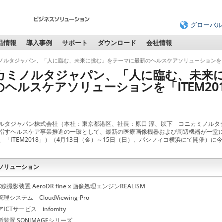
グローバ
品情報
導入事例
サポート
ダウンロード
会社情報
ノルタジャパン、「人に臨む、未来に挑む」をテーマに最新のヘルスケアソリューションを「IT
カミノルタジャパン、「人に臨む、未来
のヘルスケアソリューションを「ITEM20
ルタジャパン株式会社（本社：東京都港区、社長：原口 淳、以下 コニカミノルタ
指すヘルスケア事業推進の一環として、最新の医療画像機器および周辺機器が一堂に会する「I
、「ITEM2018」）（4月13日（金）～15日（日）、パシフィコ横浜にて開催）
ソリューション
撮影装置 AeroDR fine x 画像処理エンジンREALISM
システム CloudViewing-Pro
ICTサービス infomity
装置 SONIMAGEシリーズ