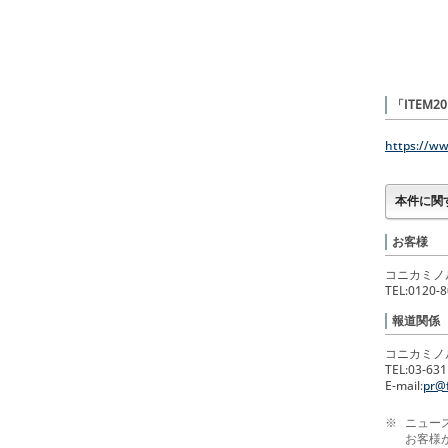
「ITEM
https://ww
本件に関
お客様
コニカミノ
TEL:0120-
報道関係
コニカミノ
TEL:03-63
E-mail:
pr@f
※
ニュー
お客様