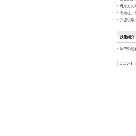
乳がんの早
患者様、
介護現場
技術紹介
胸部動態
コニカミ