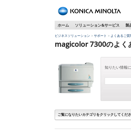
ペ
ー
ジ
ホーム
ソリューション&サービス
製
内
移
ビジネスソリューション
サポート
よくあるご質
動
magicolor 7300の
用
の
リ
ン
知りたい情報
ク
で
す
本
文
へ
移
動
ご覧になりたいカテゴリをクリックしてくだ
し
ま
す