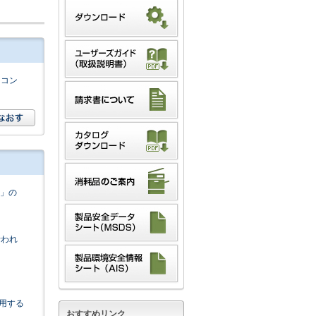
イコン
n」の
行われ
使用する
おすすめリンク