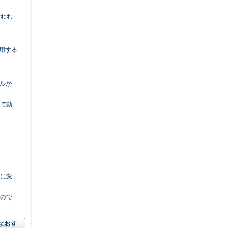
行われ
使用する
イルが
ドで動
定に変
るので