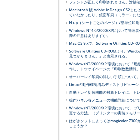
フォントが正しく印刷されません。対処
Macintosh 版 Adobe InDesign 
ていなかったり、鏡面印刷（ミラー）に
N-up（シートごとのページ）/部単位
Windows NT4.0/2000/XPにおいて管
際の注意はありますか。
Mac OS 9.xで、Software Util
Software Utilities CD-ROMよ
見つかりません。」と表示される。
WindowsNT/2000/XP 環境に
作し、トウケイページの「印刷枚数情報
オーバーレイ印刷の詳しい手順について。（W
Linuxの動作確認済みディストリビュー
自動トレイ切替機能の対象トレイに、ト
操作パネル各メニューの機能詳細につい
WindowsNT/2000/XP 環境に
更する方法。（プリンターの実装メモリー※
はがきソフトによってはmagicolor 
しょうか？