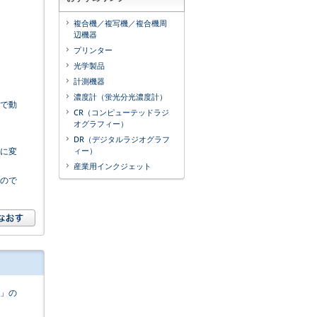
複合機／複写機／複合機周
辺機器
プリンター
光学製品
計測機器
濃度計（蛍光分光濃度計）
ドで動
CR（コンピューテッドラジ
オグラフィー）
DR（デジタルラジオグラフ
定に変
ィー）
産業用インクジェット
るので
n」の