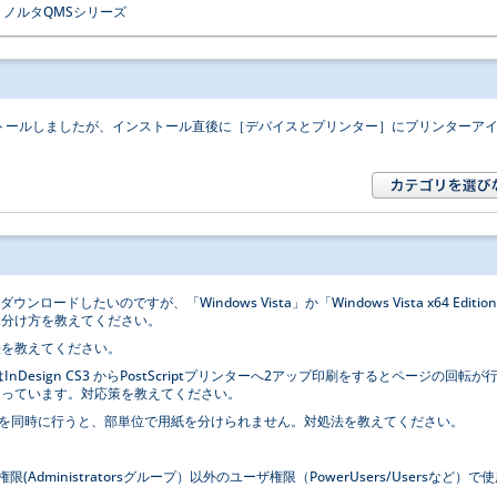
ミノルタQMSシリーズ
インストールしましたが、インストール直後に［デバイスとプリンター］にプリンターア
ウンロードしたいのですが、「Windows Vista」か「Windows Vista x64 Editio
見分け方を教えてください。
法を教えてください。
CS2またはInDesign CS3 からPostScriptプリンターへ2アップ印刷をするとページの回転が
なっています。対応策を教えてください。
印刷を同時に行うと、部単位で用紙を分けられません。対処法を教えてください。
理者権限(Administratorsグループ）以外のユーザ権限（PowerUsers/Usersなど）で