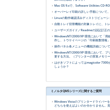
Mac OS 9.xで、Software Util
オーバーレイ印刷の詳しい手順について。（W
Linuxの動作確認済みディストリビュー
自動トレイ切替機能の対象トレイに、ト
ユーザーズガイド／Readmeの誤記訂正
WindowsNT/2000/XP 環境に
作し、トウケイページの「印刷枚数情報
操作パネル各メニューの機能詳細につい
WindowsNT/2000/XP 環境に
更する方法。（プリンターの実装メモリー※
はがきソフトによってはmagicolor 
しょうか？
ミノルタQMSシリーズに関するご質問
Windows Vistaのプリンタードライバーをダ
どちらを使えばよいのか分かりません。