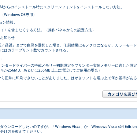
ities CD-ROMからのインストール時にスクリーンフォントをインストールしない方法。
indows OS専用）
ション情報。
レイ１を含まなくする方法。（操作パネルからの設定方法）
のお知らせ
おいて「用紙／品質」タブで白黒を選択した場合、印刷結果はモノクロになるが、カラーモー
」にはカラープリント数でカウントされる。
て。
おいて、プリンタードライバーの搭載メモリー初期設定をプリンター実装メモリーに適した設
が256MB、あるいは256MB以上に増設してご使用の場合）
7300から正常に印刷できないことがありました。はがきソフトを選ぶ上で何か基準があ
ウンロードしたいのですが、「Windows Vista」か「Windows Vista x64 Editio
見分け方を教えてください。