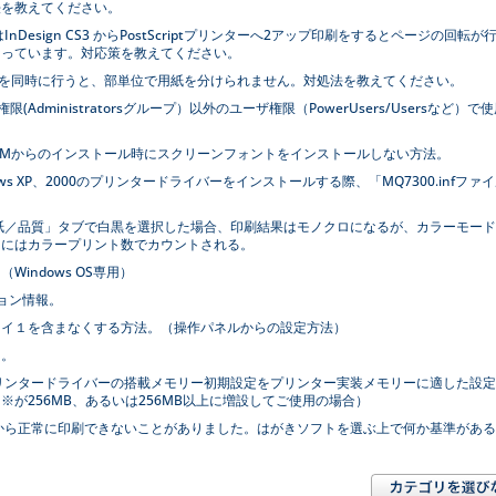
法を教えてください。
CS2またはInDesign CS3 からPostScriptプリンターへ2アップ印刷をするとページの回転が
なっています。対応策を教えてください。
印刷を同時に行うと、部単位で用紙を分けられません。対処法を教えてください。
理者権限(Administratorsグループ）以外のユーザ権限（PowerUsers/Usersなど）で
ities CD-ROMからのインストール時にスクリーンフォントをインストールしない方法。
り、Windows XP、2000のプリンタードライバーをインストールする際、「MQ7300.infファ
おいて「用紙／品質」タブで白黒を選択した場合、印刷結果はモノクロになるが、カラーモー
」にはカラープリント数でカウントされる。
indows OS専用）
ション情報。
レイ１を含まなくする方法。（操作パネルからの設定方法）
て。
おいて、プリンタードライバーの搭載メモリー初期設定をプリンター実装メモリーに適した設
が256MB、あるいは256MB以上に増設してご使用の場合）
7300から正常に印刷できないことがありました。はがきソフトを選ぶ上で何か基準があ