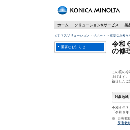
ペ
ー
ジ
ホーム
ソリューション&サービス
製
内
移
ビジネスソリューション
サポート
重要なお知ら
動
令和
用
重要なお知らせ
の修
の
リ
ン
ク
この度の令
で
上げます。
す
被災したご
本
文
対象地域
へ
移
令和６年７
動
「令和６年
し
※
災害救
災害救
ま
す