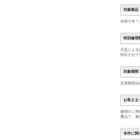
対象製品
令和６年７
特別修理
天災による
対応させて
対象期間
災害救助法
お客さま
修理のご用
重ねて、被
本件に関