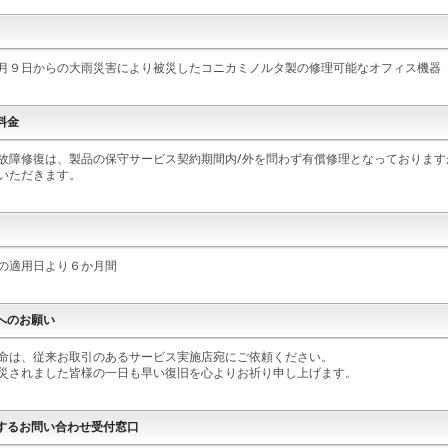
月９日からの大雨災害により被災したコニカミノルタ製の修理可能なオフィス機器
料金
故障修復は、製品の保守サービス契約期間内/外を問わず有償修理となっておりま
いただきます。
の適用日より６か月間
へのお願い
命は、従来お取引のあるサービス実施店宛にご依頼ください。
災されました皆様の一日も早い復旧を心よりお祈り申し上げます。
するお問い合わせ受付窓口