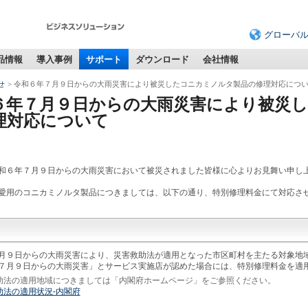
グローバ
品情報
導入事例
サポート
ダウンロード
会社情報
せ
令和６年７月９日からの大雨災害により被災したコニカミノルタ製品の修理対応につ
６年７月９日からの大雨災害により被災
理対応について
和６年７月９日からの大雨災害において被災されました皆様に心よりお見舞い申し
愛用のコニカミノルタ製品につきましては、以下の通り、特別修理料金にて対応さ
月９日からの大雨災害により、災害救助法が適用となった市区町村を主たる対象地
７月９日からの大雨災害」とサービス実施店が認めた場合には、特別修理料金を適
助法の適用地域につきましては「内閣府ホームページ」をご参照ください。
助法の適用状況-内閣府