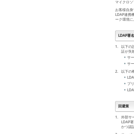
マイクロソ
お客様自身
LDAP連
ーク環境に
LDAP
1.
以下の
証が失
サー
サー
2.
以下の機
LD
プ
LD
回避策
1.
外部サー
LDAP
かつ認証