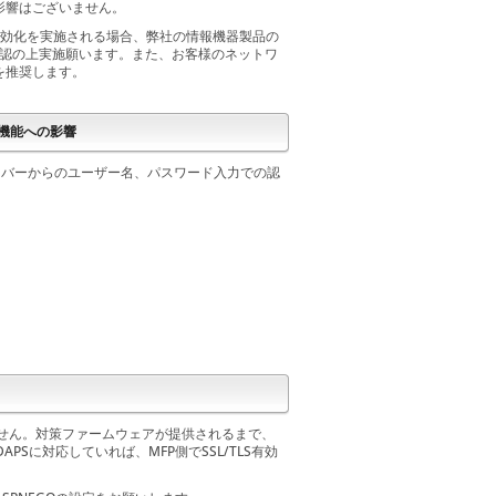
影響はございません。
能の有効化を実施される場合、弊社の情報機器製品の
確認の上実施願います。また、お客様のネットワ
を推奨します。
携機能への影響
イバーからのユーザー名、パスワード入力での認
。
ざいません。対策ファームウェアが提供されるまで、
PSに対応していれば、MFP側でSSL/TLS有効