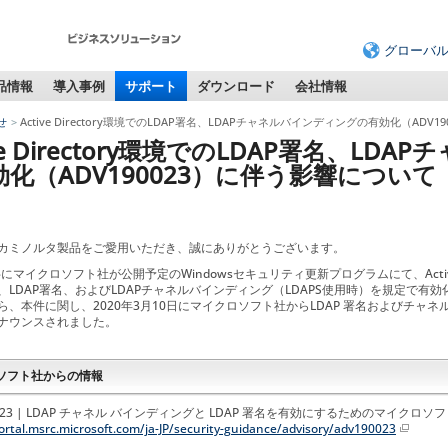
グローバ
品情報
導入事例
サポート
ダウンロード
会社情報
せ
Active Directory環境でのLDAP署名、LDAPチャネルバインディングの有効化（AD
ive Directory環境でのLDAP署名、L
効化（ADV190023）に伴う影響について
カミノルタ製品をご愛用いただき、誠にありがとうございます。
半にマイクロソフト社が公開予定のWindowsセキュリティ更新プログラムにて、Active 
、LDAP署名、およびLDAPチャネルバインディング（LDAPS使用時）を規定で
ら、本件に関し、2020年3月10日にマイクロソフト社からLDAP 署名およびチャ
ナウンスされました。
ソフト社からの情報
0023 | LDAP チャネル バインディングと LDAP 署名を有効にするためのマイクロソ
portal.msrc.microsoft.com/ja-JP/security-guidance/advisory/adv190023