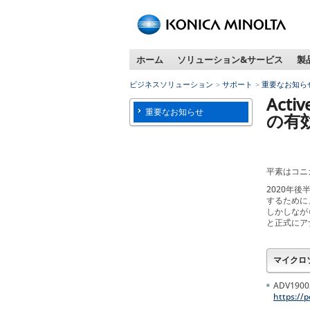
ペ
ー
ジ
ホーム
ソリューション&サービス
製
内
移
ビジネスソリューション
サポート
重要なお知ら
動
Act
用
重要なお知らせ
の有
の
リ
ン
ク
平素はコニ
で
2020年後
す
するために
本
しかしなが
文
と正式にア
へ
移
マイクロ
動
し
ADV19
ま
https://
す