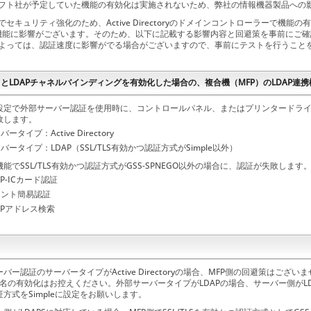
フト社が予定していた機能の有効化は実施されないため、弊社の情報機器製品への
でセキュリティ強化のため、Active Directoryのドメインコントローラーで機
携機能に影響がございます。そのため、以下に記載する影響内容と回避策を事前にご
よっては、認証速度に影響がでる場合がございますので、事前にテストを行うこと
署名とLDAPチャネルバインディングを有効化した場合の、複合機（MFP）のLDAP連
設定で外部サーバー認証を使用時に、コントロールパネル、またはプリンタードラ
敗します。
バータイプ：Active Directory
バータイプ：LDAP（SSL/TLS有効かつ認証方式がSimple以外）
能でSSL/TLS有効かつ認証方式がGSS-SPNEGO以外の場合に、認証が失敗します
AP-ICカード認証
リント簡易認証
APアドレス検索
バー認証のサーバータイプがActive Directoryの場合、MFP側の回避策はご
署名の有効化はお控えください。外部サーバータイプがLDAPの場合、サーバー側がLDA
方式をSimpleに設定をお願いします。